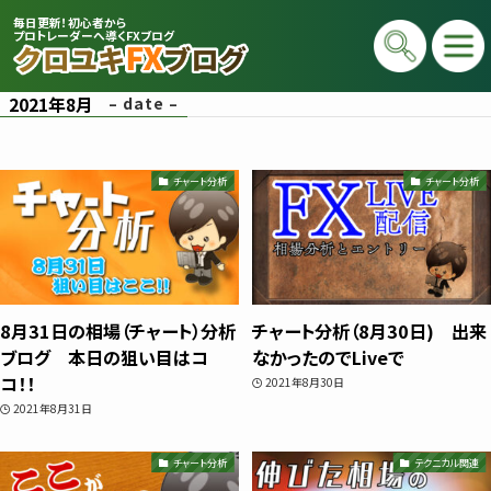
毎日更新！初心者から
プロトレーダーへ導くFXブログ
2021年8月
– date –
チャート分析
チャート分析
プロトレーダー
8月31日の相場（チャート）分析
チャート分析（8月30日) 出来
クロユキ
ブログ 本日の狙い目はコ
なかったのでLiveで
コ！！
2021年8月30日
2020年にFXを開始し億トレ達成📈 現在は
2021年8月31日
毎日LIVEで初心者向けに「勝てる考え方」
と手法を解説。商材は一切販売せず、YouT
チャート分析
テクニカル関連