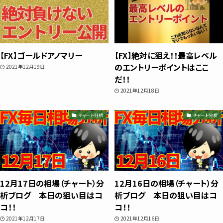
ube＆書籍ですべて公開しています。"わか
らない"を"わかる"に変えるお手伝いをし
ます📺
【FX】ゴールドアノマリー
【FX】絶対に狙え！！最高レベル
のエントリーポイントはここ
2021年12月19日
プロフィールをもっと見る
だ！！
2021年12月18日
チャート分析
チャート分析
相場分析
インジケーター
12月17日の相場（チャート）分
12月16日の相場（チャート）分
析ブログ 本日の狙い目はコ
析ブログ 本日の狙い目はコ
TradingView
コ！！
コ！！
2021年12月17日
2021年12月16日