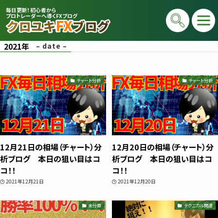
毎日更新！初心者から
プロトレーダーへ導くFXブログ
2021年
– date –
チャート分析
チャート分析
プロトレーダー
12月21日の相場（チャート）分
12月20日の相場（チャート）分
クロユキ
析ブログ 本日の狙い目はコ
析ブログ 本日の狙い目はコ
コ！！
コ！！
2020年にFXを開始し億トレ達成📈 現在は
2021年12月21日
2021年12月20日
毎日LIVEで初心者向けに「勝てる考え方」
と手法を解説。商材は一切販売せず、YouT
未分類
テクニカル関連