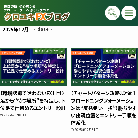
毎日更新！初心者から
プロトレーダーへ導くFXブログ
2025年12月
– date –
スキャルピングコラム
スキャルピングコラム
プロトレーダー
【環境認識で迷わないFX】上位
【チャートパターン攻略まとめ】
クロユキ
足から“待つ場所”を特定し、下
ブロードニングフォーメーショ
位足で仕留めるエントリー設計
ンは“反発狙い一択”！勝ちやす
2020年にFXを開始し億トレ達成📈 現在は
い出現位置とエントリー手順を
2025年12月31日
毎日LIVEで初心者向けに「勝てる考え方」
体系化
と手法を解説。商材は一切販売せず、YouT
2025年12月31日