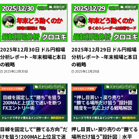
ube＆書籍ですべて公開しています。"わか
相場分析
相場分析
らない"を"わかる"に変えるお手伝いをし
ます📺
プロフィールをもっと見る
2025年12月30日 ドル円相場
2025年12月29日 ドル円相場
分析レポート –年末相場と本日
分析レポート –年末相場と本日
の戦略
の戦略
2025年12月30日
2025年12月29日
スキャルピングコラム
スキャルピングコラム
相場分析
インジケーター
TradingView
目線を固定して“勝てる方向”だ
押し目買い・戻り売りの“勝てる
けを狙う！200MAと上位足で迷
場所だけ狙う”設計図｜水平