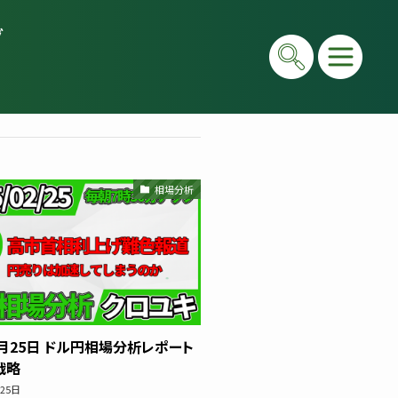
グ
相場分析
在は毎日LIVEで初心者向けに「勝てる考え方」と手法
e＆書籍ですべて公開しています。"わからない"を"わ
2月25日 ドル円相場分析レポート
戦略
月25日