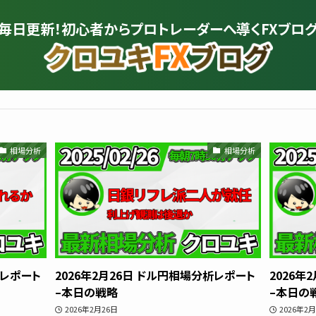
毎日更新！初心者から
プロトレーダーへ導くFXブロ
プロトレーダー
クロユキ
相場分析
相場分析
2020年にFXを開始し億トレ達成📈 現
を解説。商材は一切販売せず、YouTub
かる"に変えるお手伝いをします📺
プロフィールをもっと見る
析レポート
2026年2月26日 ドル円相場分析レポート
2026年
–本日の戦略
–本日の
2026年2月26日
2026年2