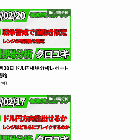
相場分析
ew
スキャルピング
トレード資料
2月20日 ドル円相場分析レポート
戦略
月20日
相場分析