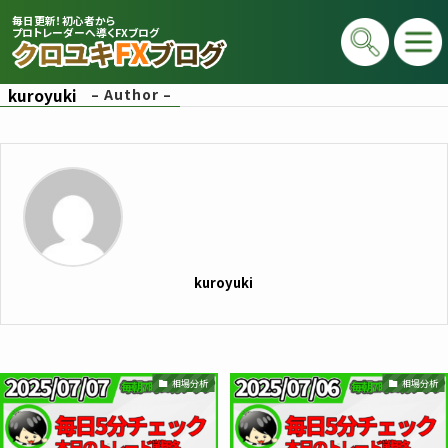
毎日更新！初心者から
プロトレーダーへ導くFXブログ
kuroyuki
– Author –
プロトレーダー
kuroyuki
クロユキ
2020年にFXを開始し億トレ達成📈 現在は
相場分析
相場分析
毎日LIVEで初心者向けに「勝てる考え方」
と手法を解説。商材は一切販売せず、YouT