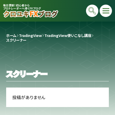
毎日更新！初心者から
プロトレーダーへ導くFXブログ
ホーム
TradingView
TradingView使いこなし講座
スクリーナー
スクリーナー
プロトレーダー
クロユキ
2020年にFXを開始し億トレ達成📈 現在
投稿がありません
は毎日LIVEで初心者向けに「勝てる考え
方」と手法を解説。商材は一切販売せず、Y