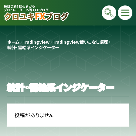
毎日更新！初心者から
プロトレーダーへ導くFXブログ
ホーム
TradingView
TradingView使いこなし講座
統計・需給系インジケーター
統計・需給系インジケーター
プロトレーダー
クロユキ
2020年にFXを開始し億トレ達成📈 現在
投稿がありません
は毎日LIVEで初心者向けに「勝てる考え
方」と手法を解説。商材は一切販売せず、Y