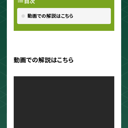
目次
ouTube＆書籍ですべて公開していま
す。"わからない"を"わかる"に変えるお
動画での解説はこちら
手伝いをします📺
プロフィールをもっと見る
動画での解説はこちら
相場分析
インジケーター
TradingView