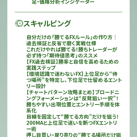
足・価格分析インジケーター
スキャルピング
自分だけの「勝てるFXルール」の作り方｜
過去検証と反省で磨く実戦仕様
これだけやれば勝てる！勝ちトレーダーが
必ず持つ「期待値思考」のススメ
【FX過去検証】勝率と自信を高めるための
実践ステップ
【環境認識で迷わないFX】上位足から“待
つ場所”を特定し、下位足で仕留めるエント
リー設計
【チャートパターン攻略まとめ】ブロードニ
ングフォーメーションは“反発狙い一択”！
勝ちやすい出現位置とエントリー手順を体
系化
目線を固定して“勝てる方向”だけを狙う！
200MAと上位足で迷いを断つFXエントリ
ー術
押し目買い・戻り売りの“勝てる場所だけ狙