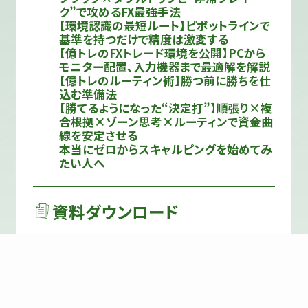
ク”で攻めるFX最強手法
【環境認識の最短ルート】ピボットラインで
基準を持つだけで精度は激変する
【億トレのFXトレード環境を公開】PCから
モニター配置、入力機器まで最適解を解説
【億トレのルーティン術】勝つ前に勝ちを仕
込む準備法
【勝てるようになった“決定打”】順張り×複
合根拠×ゾーン思考×ルーティンで資金曲
線を安定させる
本当にゼロからスキャルピングを始めてみ
たい人へ
資料ダウンロード
TVホワイトペーパー
トレード要点資料