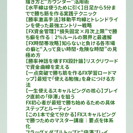
描き方と“カウンター”活用術
【水平線は使うために引く】日足から5分ま
でで勝ち筋を作る実践テクニック
【勝率激高手法】移動平均線とトレンドライ
ンを使った最強エントリー戦略
【FX資金管理】“損失固定×月次上限”で勝
ち癖を作る｜2%ルールの限界と最適解
【FX時間帯攻略】知らないと負ける各市場
の癖と“入って良い時間・危険な時間”の見
極め方
【勝率神話を壊すFX設計論】リスクリワード
で資金曲線を変える
【一点突破で勝ち筋を作るFX学習ロードマ
ップ】最短で「使える勉強」を身につける方
法
【一生使えるスキャルピングの核心】ブレイ
ク直前の「停滞」を狙う
FX初心者が最短で勝ち始めるための具体
ステップとルーティン
【この1本で全て分かる】FXスキャルピング
で勝つためのマスター講座｜要点を体系
化
フラッグ×ダブルトップと“停滞ブレイ