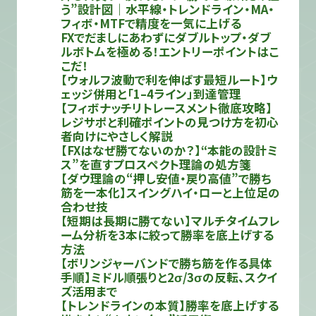
う”設計図｜水平線・トレンドライン・MA・
フィボ・MTFで精度を一気に上げる
FXでだましにあわずにダブルトップ・ダブ
ルボトムを極める！エントリーポイントはこ
こだ！
【ウォルフ波動で利を伸ばす最短ルート】ウ
ェッジ併用と「1–4ライン」到達管理
【フィボナッチリトレースメント徹底攻略】
レジサポと利確ポイントの見つけ方を初心
者向けにやさしく解説
【FXはなぜ勝てないのか？】“本能の設計ミ
ス”を直すプロスペクト理論の処方箋
【ダウ理論の“押し安値・戻り高値”で勝ち
筋を一本化】スイングハイ・ローと上位足の
合わせ技
【短期は長期に勝てない】マルチタイムフレ
ーム分析を3本に絞って勝率を底上げする
方法
【ボリンジャーバンドで勝ち筋を作る具体
手順】ミドル順張りと2σ/3σの反転、スクイ
ズ活用まで
【トレンドラインの本質】勝率を底上げする