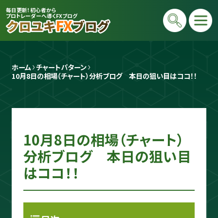
毎日更新！初心者から
プロトレーダーへ導くFXブログ
ホーム
チャートパターン
10月8日の相場（チャート）分析ブログ　本日の狙い目はココ！！
10月8日の相場（チャート）
プロトレーダー
クロユキ
分析ブログ 本日の狙い目
はココ！！
2020年にFXを開始し億トレ達成📈 現在
は毎日LIVEで初心者向けに「勝てる考え
方」と手法を解説。商材は一切販売せず、Y