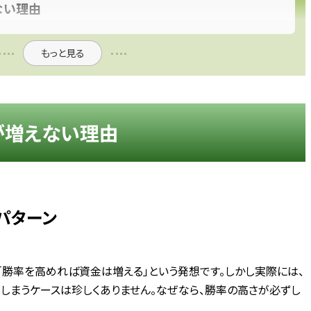
ない理由
もっと見る
が増えない理由
パターン
「勝率を高めれば資金は増える」という発想です。しかし実際には、
しまうケースは珍しくありません。なぜなら、勝率の高さが必ずし
。