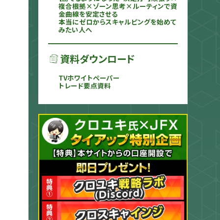
複合根拠×ゾーン思考×ルーティンで資
金曲線を安定させる
本当にゼロからスキャルピングを始めて
みたい人へ
資料ダウンロード
TVホワイトペーパー
トレード要点資料