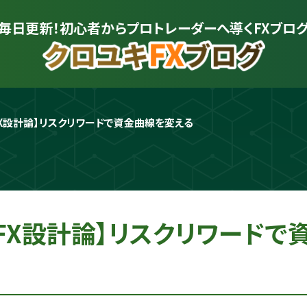
毎日更新！初心者から
プロトレーダーへ導くFXブロ
X設計論】リスクリワードで資金曲線を変える
プロトレーダー
クロユキ
2020年にFXを開始し億トレ達成📈 現
を解説。商材は一切販売せず、YouTub
かる"に変えるお手伝いをします📺
FX設計論】リスクリワードで
プロフィールをもっと見る