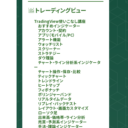
トレーディングビュー
TradingView使いこなし講座
おすすめインジケーター
アカウント・契約
アプリ（モバイル/PC）
アラート機能
ウォッチリスト
スクリーナー
ストラテジー
ダウ理論
チャート・ライン分析系インジケータ
ー
チャート操作・保存・比較
ティックチャート
トレンドライン
ヒートマップ
フィボナッチ
ボリンジャーバンド
リアルタイムデータ
リプレイ・バックテスト
レイアウト・画面カスタマイズ
ローソク足
出来高・価格帯・ライン分析
売買・予測系インジケーター
手法・理論インジケーター