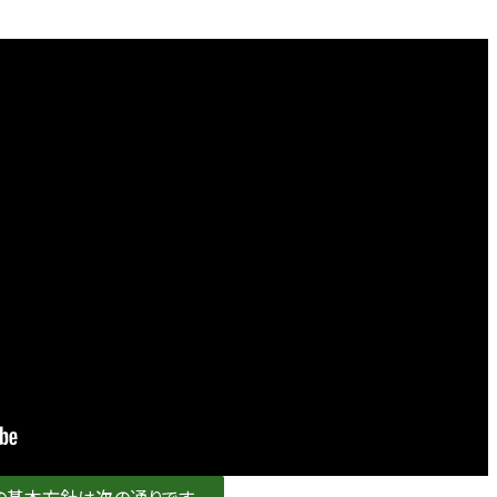
の基本方針は次の通りです。