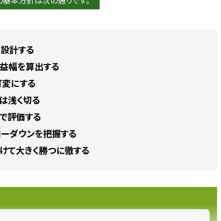
に設計する
益幅を算出する
可変にする
は浅く切る
Fで評価する
ローダウンを把握する
けて大きく勝つに徹する