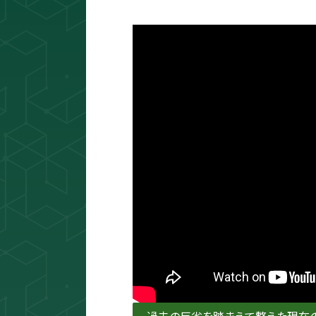
過去の反省を踏まえて整えた現在