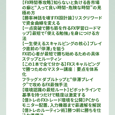
【FX時間帯攻略】知らないと負ける各市場
の癖と“入って良い時間・危険な時間”の見
極め方
【勝率神話を壊すFX設計論】リスクリワード
で資金曲線を変える
【一点突破で勝ち筋を作るFX学習ロードマ
ップ】最短で「使える勉強」を身につける方
法
【一生使えるスキャルピングの核心】ブレイ
ク直前の「停滞」を狙う
FX初心者が最短で勝ち始めるための具体
ステップとルーティン
【この1本で全て分かる】FXスキャルピング
で勝つためのマスター講座｜要点を体系
化
フラッグ×ダブルトップと“停滞ブレイ
ク”で攻めるFX最強手法
【環境認識の最短ルート】ピボットラインで
基準を持つだけで精度は激変する
【億トレのFXトレード環境を公開】PCから
モニター配置、入力機器まで最適解を解説
【億トレのルーティン術】勝つ前に勝ちを仕