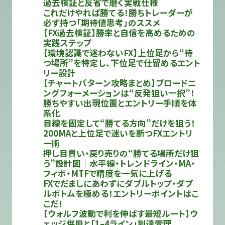
過去検証と反省で磨く実戦仕様
これだけやれば勝てる！勝ちトレーダーが
必ず持つ「期待値思考」のススメ
【FX過去検証】勝率と自信を高めるための
実践ステップ
【環境認識で迷わないFX】上位足から“待
つ場所”を特定し、下位足で仕留めるエント
リー設計
【チャートパターン攻略まとめ】ブロードニ
ングフォーメーションは“反発狙い一択”！
勝ちやすい出現位置とエントリー手順を体
系化
目線を固定して“勝てる方向”だけを狙う！
200MAと上位足で迷いを断つFXエントリ
ー術
押し目買い・戻り売りの“勝てる場所だけ狙
う”設計図｜水平線・トレンドライン・MA・
フィボ・MTFで精度を一気に上げる
FXでだましにあわずにダブルトップ・ダブ
ルボトムを極める！エントリーポイントはこ
こだ！
【ウォルフ波動で利を伸ばす最短ルート】ウ
ェッジ併用と「1–4ライン」到達管理