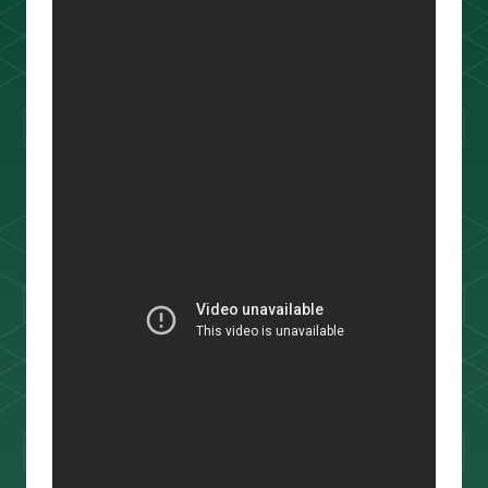
ouTube＆書籍ですべて公開していま
す。"わからない"を"わかる"に変えるお
手伝いをします📺
プロフィールをもっと見る
相場分析
インジケーター
TradingView