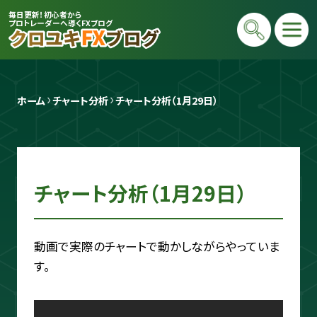
毎日更新！初心者から
プロトレーダーへ導くFXブログ
ホーム
チャート分析
チャート分析（1月29日）
チャート分析（1月29日）
プロトレーダー
クロユキ
動画で実際のチャートで動かしながらやっていま
2020年にFXを開始し億トレ達成📈 現在
す。
は毎日LIVEで初心者向けに「勝てる考え
方」と手法を解説。商材は一切販売せず、Y