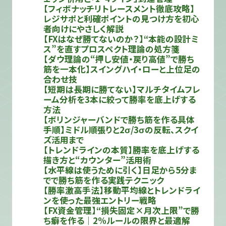
【フィボナッチリトレースメント徹底攻略】
レジサポと利確ポイントの見つけ方を初心
者向けにやさしく解説
【FXはなぜ勝てないのか？】“本能の設計ミ
ス”を直すプロスペクト理論の処方箋
【ダウ理論の“押し安値・戻り高値”で勝ち
筋を一本化】スイングハイ・ローと上位足の
合わせ技
【短期は長期に勝てない】マルチタイムフレ
ーム分析を3本に絞って勝率を底上げする
方法
【ボリンジャーバンドで勝ち筋を作る具体
手順】ミドル順張りと2σ/3σの反転、スクイ
ズ活用まで
【トレンドラインの本質】勝率を底上げする
描き方と“カウンター”活用術
【水平線は使うために引く】日足から5分ま
でで勝ち筋を作る実践テクニック
【勝率激高手法】移動平均線とトレンドライ
ンを使った最強エントリー戦略
【FX資金管理】“損失固定×月次上限”で勝
ち癖を作る｜2%ルールの限界と最適解