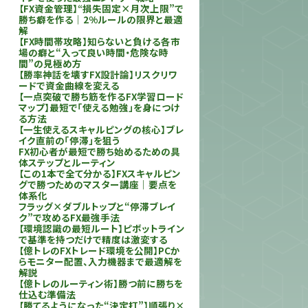
【FX資金管理】“損失固定×月次上限”で
勝ち癖を作る｜2%ルールの限界と最適
解
【FX時間帯攻略】知らないと負ける各市
場の癖と“入って良い時間・危険な時
間”の見極め方
【勝率神話を壊すFX設計論】リスクリワ
ードで資金曲線を変える
【一点突破で勝ち筋を作るFX学習ロード
マップ】最短で「使える勉強」を身につけ
る方法
【一生使えるスキャルピングの核心】ブレ
イク直前の「停滞」を狙う
FX初心者が最短で勝ち始めるための具
体ステップとルーティン
【この1本で全て分かる】FXスキャルピン
グで勝つためのマスター講座｜要点を
体系化
フラッグ×ダブルトップと“停滞ブレイ
ク”で攻めるFX最強手法
【環境認識の最短ルート】ピボットライン
で基準を持つだけで精度は激変する
【億トレのFXトレード環境を公開】PCか
らモニター配置、入力機器まで最適解を
解説
【億トレのルーティン術】勝つ前に勝ちを
仕込む準備法
【勝てるようになった“決定打”】順張り×