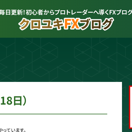
毎日更新！初心者から
プロトレーダーへ導くFXブロ
プロトレーダー
クロユキ
2020年にFXを開始し億トレ達成📈 現
を解説。商材は一切販売せず、YouTub
かる"に変えるお手伝いをします📺
18日）
プロフィールをもっと見る
やっています。