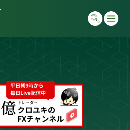
グ
在は毎日LIVEで初心者向けに「勝てる考え方」と手法
e＆書籍ですべて公開しています。"わからない"を"わ