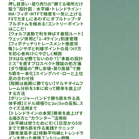
押し目買い・戻り売りの“勝てる場所だけ
狙う”設計図｜水平線・トレンドライン・
MA・フィボ・MTFで精度を一気に上げる
FXでだましにあわずにダブルトップ・ダ
ブルボトムを極める！エントリーポイント
はここだ！
【ウォルフ波動で利を伸ばす最短ルート】
ウェッジ併用と「1–4ライン」到達管理
【フィボナッチリトレースメント徹底攻
略】レジサポと利確ポイントの見つけ方
を初心者向けにやさしく解説
【FXはなぜ勝てないのか？】“本能の設計
ミス”を直すプロスペクト理論の処方箋
【ダウ理論の“押し安値・戻り高値”で勝
ち筋を一本化】スイングハイ・ローと上位
足の合わせ技
【短期は長期に勝てない】マルチタイムフ
レーム分析を3本に絞って勝率を底上げ
する方法
【ボリンジャーバンドで勝ち筋を作る具
体手順】ミドル順張りと2σ/3σの反転、ス
クイズ活用まで
【トレンドラインの本質】勝率を底上げす
る描き方と“カウンター”活用術
【水平線は使うために引く】日足から5分
までで勝ち筋を作る実践テクニック
【勝率激高手法】移動平均線とトレンドラ
インを使った最強エントリー戦略