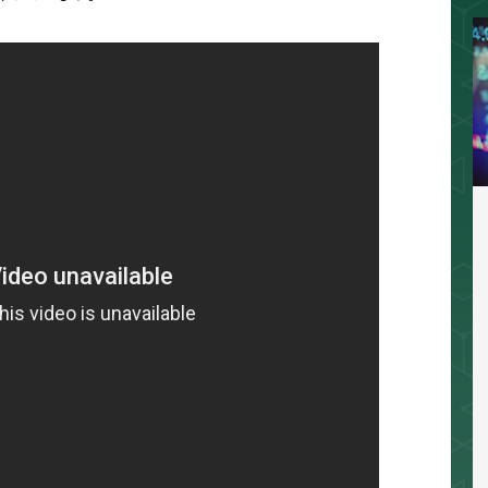
相場分析
インジケーター
TradingVi