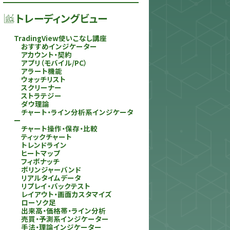
トレーディングビュー
TradingView使いこなし講座
おすすめインジケーター
アカウント・契約
アプリ（モバイル/PC）
アラート機能
ウォッチリスト
スクリーナー
ストラテジー
ダウ理論
チャート・ライン分析系インジケータ
ー
チャート操作・保存・比較
ティックチャート
トレンドライン
ヒートマップ
フィボナッチ
ボリンジャーバンド
リアルタイムデータ
リプレイ・バックテスト
レイアウト・画面カスタマイズ
ローソク足
出来高・価格帯・ライン分析
売買・予測系インジケーター
手法・理論インジケーター