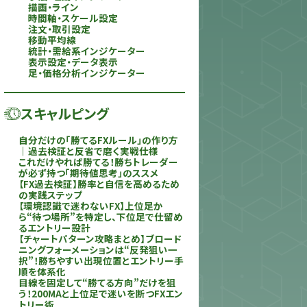
描画・ライン
時間軸・スケール設定
注文・取引設定
移動平均線
統計・需給系インジケーター
表示設定・データ表示
足・価格分析インジケーター
スキャルピング
自分だけの「勝てるFXルール」の作り方
｜過去検証と反省で磨く実戦仕様
これだけやれば勝てる！勝ちトレーダー
が必ず持つ「期待値思考」のススメ
【FX過去検証】勝率と自信を高めるため
の実践ステップ
【環境認識で迷わないFX】上位足か
ら“待つ場所”を特定し、下位足で仕留め
るエントリー設計
【チャートパターン攻略まとめ】ブロード
ニングフォーメーションは“反発狙い一
択”！勝ちやすい出現位置とエントリー手
順を体系化
目線を固定して“勝てる方向”だけを狙
う！200MAと上位足で迷いを断つFXエン
トリー術