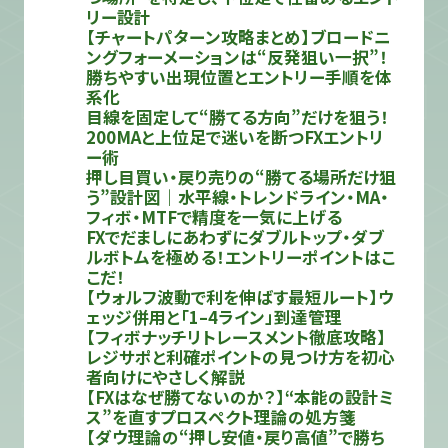
リー設計
【チャートパターン攻略まとめ】ブロードニ
ングフォーメーションは“反発狙い一択”！
勝ちやすい出現位置とエントリー手順を体
系化
目線を固定して“勝てる方向”だけを狙う！
200MAと上位足で迷いを断つFXエントリ
ー術
押し目買い・戻り売りの“勝てる場所だけ狙
う”設計図｜水平線・トレンドライン・MA・
フィボ・MTFで精度を一気に上げる
FXでだましにあわずにダブルトップ・ダブ
ルボトムを極める！エントリーポイントはこ
こだ！
【ウォルフ波動で利を伸ばす最短ルート】ウ
ェッジ併用と「1–4ライン」到達管理
【フィボナッチリトレースメント徹底攻略】
レジサポと利確ポイントの見つけ方を初心
者向けにやさしく解説
【FXはなぜ勝てないのか？】“本能の設計ミ
ス”を直すプロスペクト理論の処方箋
【ダウ理論の“押し安値・戻り高値”で勝ち