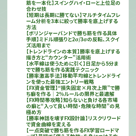
筋を一本化】スイングハイ・ローと上位足の
合わせ技
【短期は長期に勝てない】マルチタイムフレ
ーム分析を3本に絞って勝率を底上げする
方法
【ボリンジャーバンドで勝ち筋を作る具体
手順】ミドル順張りと2σ/3σの反転、スクイ
ズ活用まで
【トレンドラインの本質】勝率を底上げする
描き方と“カウンター”活用術
【水平線は使うために引く】日足から5分ま
でで勝ち筋を作る実践テクニック
【勝率激高手法】移動平均線とトレンドライ
ンを使った最強エントリー戦略
【FX資金管理】“損失固定×月次上限”で勝
ち癖を作る｜2%ルールの限界と最適解
【FX時間帯攻略】知らないと負ける各市場
の癖と“入って良い時間・危険な時間”の見
極め方
【勝率神話を壊すFX設計論】リスクリワード
で資金曲線を変える
【一点突破で勝ち筋を作るFX学習ロードマ