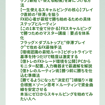
ップ】最短で「使える勉強」を身につける方
法
【一生使えるスキャルピングの核心】ブレイ
ク直前の「停滞」を狙う
FX初心者が最短で勝ち始めるための具体
ステップとルーティン
【この1本で全て分かる】FXスキャルピング
で勝つためのマスター講座｜要点を体系
化
フラッグ×ダブルトップと“停滞ブレイ
ク”で攻めるFX最強手法
【環境認識の最短ルート】ピボットラインで
基準を持つだけで精度は激変する
【億トレのFXトレード環境を公開】PCから
モニター配置、入力機器まで最適解を解説
【億トレのルーティン術】勝つ前に勝ちを仕
込む準備法
【勝てるようになった“決定打”】順張り×複
合根拠×ゾーン思考×ルーティンで資金曲
線を安定させる
本当にゼロからスキャルピングを始めてみ
たい人へ