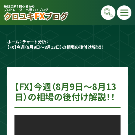
毎日更新！初心者から
プロトレーダーへ導くFXブログ
ホーム
チャート分析
【FX】今週（8月9日〜8月13日）の相場の後付け解説！！
【FX】今週（8月9日〜8月13
プロトレーダー
クロユキ
日）の相場の後付け解説！！
2020年にFXを開始し億トレ達成📈 現在
は毎日LIVEで初心者向けに「勝てる考え
方」と手法を解説。商材は一切販売せず、Y