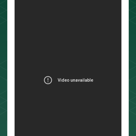
ouTube＆書籍ですべて公開していま
す。"わからない"を"わかる"に変えるお
手伝いをします📺
プロフィールをもっと見る
相場分析
インジケーター
TradingView