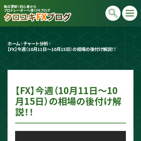
毎日更新！初心者から
プロトレーダーへ導くFXブログ
ホーム
チャート分析
【FX】今週（10月11日〜10月15日）の相場の後付け解説！！
【FX】今週（10月11日〜10
プロトレーダー
クロユキ
月15日）の相場の後付け解
説！！
2020年にFXを開始し億トレ達成📈 現在
は毎日LIVEで初心者向けに「勝てる考え
方」と手法を解説。商材は一切販売せず、Y