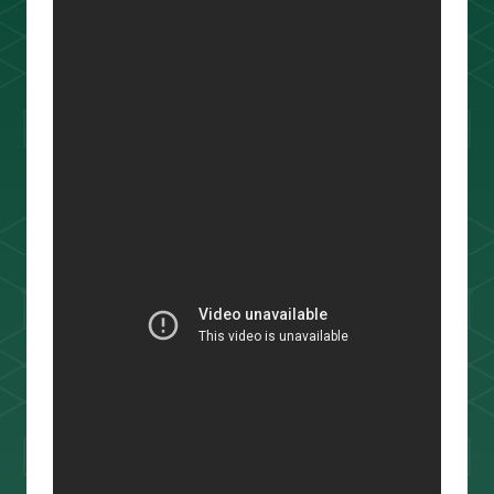
ouTube＆書籍ですべて公開していま
す。"わからない"を"わかる"に変えるお
手伝いをします📺
プロフィールをもっと見る
相場分析
インジケーター
TradingView