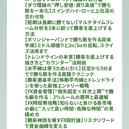
【ダウ理論の“押し安値・戻り高値”で勝ち
筋を一本化】スイングハイ・ローと上位足の
合わせ技
【短期は長期に勝てない】マルチタイムフレ
ーム分析を3本に絞って勝率を底上げする
方法
【ボリンジャーバンドで勝ち筋を作る具体
手順】ミドル順張りと2σ/3σの反転、スクイ
ズ活用まで
【トレンドラインの本質】勝率を底上げする
描き方と“カウンター”活用術
【水平線は使うために引く】日足から5分ま
でで勝ち筋を作る実践テクニック
【勝率激高手法】移動平均線とトレンドライ
ンを使った最強エントリー戦略
【FX資金管理】“損失固定×月次上限”で勝
ち癖を作る｜2%ルールの限界と最適解
【FX時間帯攻略】知らないと負ける各市場
の癖と“入って良い時間・危険な時間”の見
極め方
【勝率神話を壊すFX設計論】リスクリワード
で資金曲線を変える