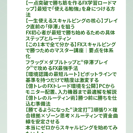
【一点突破で勝ち筋を作るFX学習ロードマ
ップ】最短で「使える勉強」を身につける方
法
【一生使えるスキャルピングの核心】ブレイ
ク直前の「停滞」を狙う
FX初心者が最短で勝ち始めるための具体
ステップとルーティン
【この1本で全て分かる】FXスキャルピング
で勝つためのマスター講座｜要点を体系
化
フラッグ×ダブルトップと“停滞ブレイ
ク”で攻めるFX最強手法
【環境認識の最短ルート】ピボットラインで
基準を持つだけで精度は激変する
【億トレのFXトレード環境を公開】PCから
モニター配置、入力機器まで最適解を解説
【億トレのルーティン術】勝つ前に勝ちを仕
込む準備法
【勝てるようになった“決定打”】順張り×複
合根拠×ゾーン思考×ルーティンで資金曲
線を安定させる
本当にゼロからスキャルピングを始めてみ