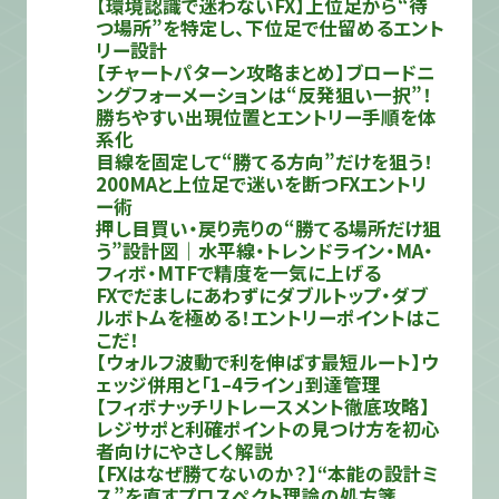
【環境認識で迷わないFX】上位足から“待
つ場所”を特定し、下位足で仕留めるエント
リー設計
【チャートパターン攻略まとめ】ブロードニ
ングフォーメーションは“反発狙い一択”！
勝ちやすい出現位置とエントリー手順を体
系化
目線を固定して“勝てる方向”だけを狙う！
200MAと上位足で迷いを断つFXエントリ
ー術
押し目買い・戻り売りの“勝てる場所だけ狙
う”設計図｜水平線・トレンドライン・MA・
フィボ・MTFで精度を一気に上げる
FXでだましにあわずにダブルトップ・ダブ
ルボトムを極める！エントリーポイントはこ
こだ！
【ウォルフ波動で利を伸ばす最短ルート】ウ
ェッジ併用と「1–4ライン」到達管理
【フィボナッチリトレースメント徹底攻略】
レジサポと利確ポイントの見つけ方を初心
者向けにやさしく解説
【FXはなぜ勝てないのか？】“本能の設計ミ
ス”を直すプロスペクト理論の処方箋