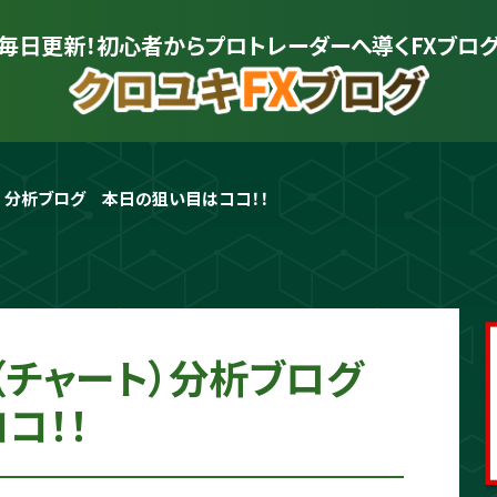
毎日更新！初心者から
プロトレーダーへ導くFXブロ
ト）分析ブログ　本日の狙い目はココ！！
プロトレーダー
クロユキ
2020年にFXを開始し億トレ達成📈 現
を解説。商材は一切販売せず、YouTub
かる"に変えるお手伝いをします📺
場（チャート）分析ブログ
コ！！
プロフィールをもっと見る