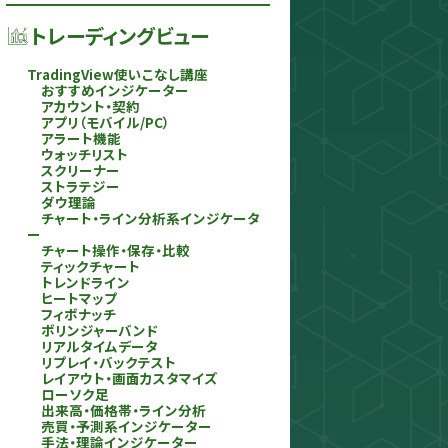
トレーディングビュー
TradingView使いこなし講座
おすすめインジケーター
アカウント・契約
アプリ（モバイル/PC）
アラート機能
ウォッチリスト
スクリーナー
ストラテジー
ダウ理論
チャート・ライン分析系インジケータ
ー
チャート操作・保存・比較
ティックチャート
トレンドライン
ヒートマップ
フィボナッチ
ボリンジャーバンド
リアルタイムデータ
リプレイ・バックテスト
レイアウト・画面カスタマイズ
ローソク足
出来高・価格帯・ライン分析
売買・予測系インジケーター
手法・理論インジケーター