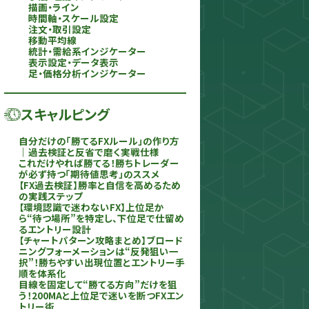
描画・ライン
時間軸・スケール設定
注文・取引設定
移動平均線
統計・需給系インジケーター
表示設定・データ表示
足・価格分析インジケーター
スキャルピング
自分だけの「勝てるFXルール」の作り方
｜過去検証と反省で磨く実戦仕様
これだけやれば勝てる！勝ちトレーダー
が必ず持つ「期待値思考」のススメ
【FX過去検証】勝率と自信を高めるため
の実践ステップ
【環境認識で迷わないFX】上位足か
ら“待つ場所”を特定し、下位足で仕留め
るエントリー設計
【チャートパターン攻略まとめ】ブロード
ニングフォーメーションは“反発狙い一
択”！勝ちやすい出現位置とエントリー手
順を体系化
目線を固定して“勝てる方向”だけを狙
う！200MAと上位足で迷いを断つFXエン
トリー術