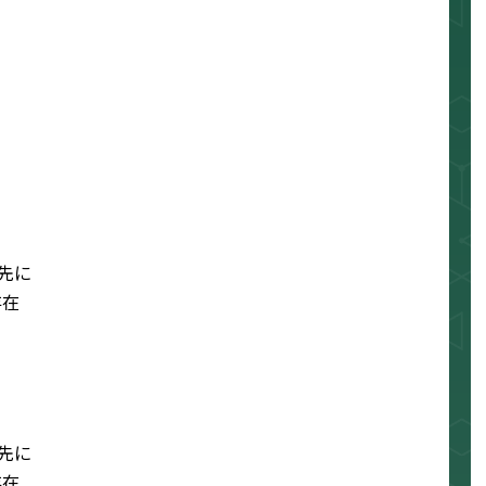
先に
存在
先に
存在