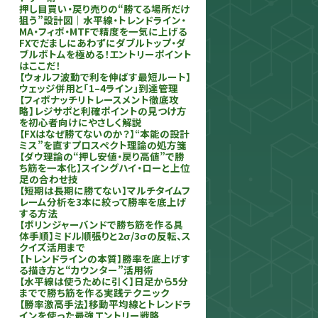
押し目買い・戻り売りの“勝てる場所だけ
狙う”設計図｜水平線・トレンドライン・
MA・フィボ・MTFで精度を一気に上げる
FXでだましにあわずにダブルトップ・ダ
ブルボトムを極める！エントリーポイント
はここだ！
【ウォルフ波動で利を伸ばす最短ルート】
ウェッジ併用と「1–4ライン」到達管理
【フィボナッチリトレースメント徹底攻
略】レジサポと利確ポイントの見つけ方
を初心者向けにやさしく解説
【FXはなぜ勝てないのか？】“本能の設計
ミス”を直すプロスペクト理論の処方箋
【ダウ理論の“押し安値・戻り高値”で勝
ち筋を一本化】スイングハイ・ローと上位
足の合わせ技
【短期は長期に勝てない】マルチタイムフ
レーム分析を3本に絞って勝率を底上げ
する方法
【ボリンジャーバンドで勝ち筋を作る具
体手順】ミドル順張りと2σ/3σの反転、ス
クイズ活用まで
【トレンドラインの本質】勝率を底上げす
る描き方と“カウンター”活用術
【水平線は使うために引く】日足から5分
までで勝ち筋を作る実践テクニック
【勝率激高手法】移動平均線とトレンドラ
インを使った最強エントリー戦略