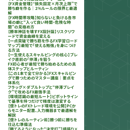
【FX資金管理】“損失固定×月次上限”で
勝ち癖を作る｜2%ルールの限界と最適
解
【FX時間帯攻略】知らないと負ける各市
場の癖と“入って良い時間・危険な時
間”の見極め方
【勝率神話を壊すFX設計論】リスクリワ
ードで資金曲線を変える
【一点突破で勝ち筋を作るFX学習ロード
マップ】最短で「使える勉強」を身につけ
る方法
【一生使えるスキャルピングの核心】ブレ
イク直前の「停滞」を狙う
FX初心者が最短で勝ち始めるための具
体ステップとルーティン
【この1本で全て分かる】FXスキャルピン
グで勝つためのマスター講座｜要点を
体系化
フラッグ×ダブルトップと“停滞ブレイ
ク”で攻めるFX最強手法
【環境認識の最短ルート】ピボットライン
で基準を持つだけで精度は激変する
【億トレのFXトレード環境を公開】PCか
らモニター配置、入力機器まで最適解を
解説
【億トレのルーティン術】勝つ前に勝ちを
仕込む準備法
【勝てるようになった“決定打”】順張り×