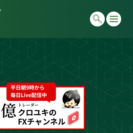
グ
在は毎日LIVEで初心者向けに「勝てる考え方」と手法
e＆書籍ですべて公開しています。"わからない"を"わ