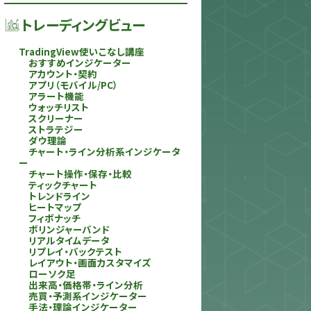
トレーディングビュー
TradingView使いこなし講座
おすすめインジケーター
アカウント・契約
アプリ（モバイル/PC）
アラート機能
ウォッチリスト
スクリーナー
ストラテジー
ダウ理論
チャート・ライン分析系インジケータ
ー
チャート操作・保存・比較
ティックチャート
トレンドライン
ヒートマップ
フィボナッチ
ボリンジャーバンド
リアルタイムデータ
リプレイ・バックテスト
レイアウト・画面カスタマイズ
ローソク足
出来高・価格帯・ライン分析
売買・予測系インジケーター
手法・理論インジケーター