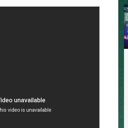
相場分析
インジケーター
TradingVi