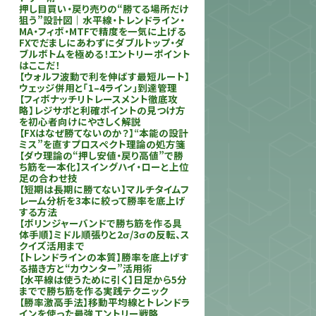
押し目買い・戻り売りの“勝てる場所だけ
狙う”設計図｜水平線・トレンドライン・
MA・フィボ・MTFで精度を一気に上げる
FXでだましにあわずにダブルトップ・ダ
ブルボトムを極める！エントリーポイント
はここだ！
【ウォルフ波動で利を伸ばす最短ルート】
ウェッジ併用と「1–4ライン」到達管理
【フィボナッチリトレースメント徹底攻
略】レジサポと利確ポイントの見つけ方
を初心者向けにやさしく解説
【FXはなぜ勝てないのか？】“本能の設計
ミス”を直すプロスペクト理論の処方箋
【ダウ理論の“押し安値・戻り高値”で勝
ち筋を一本化】スイングハイ・ローと上位
足の合わせ技
【短期は長期に勝てない】マルチタイムフ
レーム分析を3本に絞って勝率を底上げ
する方法
【ボリンジャーバンドで勝ち筋を作る具
体手順】ミドル順張りと2σ/3σの反転、ス
クイズ活用まで
【トレンドラインの本質】勝率を底上げす
る描き方と“カウンター”活用術
【水平線は使うために引く】日足から5分
までで勝ち筋を作る実践テクニック
【勝率激高手法】移動平均線とトレンドラ
インを使った最強エントリー戦略