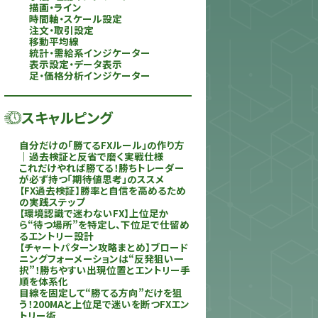
描画・ライン
時間軸・スケール設定
注文・取引設定
移動平均線
統計・需給系インジケーター
表示設定・データ表示
足・価格分析インジケーター
スキャルピング
自分だけの「勝てるFXルール」の作り方
｜過去検証と反省で磨く実戦仕様
これだけやれば勝てる！勝ちトレーダー
が必ず持つ「期待値思考」のススメ
【FX過去検証】勝率と自信を高めるため
の実践ステップ
【環境認識で迷わないFX】上位足か
ら“待つ場所”を特定し、下位足で仕留め
るエントリー設計
【チャートパターン攻略まとめ】ブロード
ニングフォーメーションは“反発狙い一
択”！勝ちやすい出現位置とエントリー手
順を体系化
目線を固定して“勝てる方向”だけを狙
う！200MAと上位足で迷いを断つFXエン
トリー術