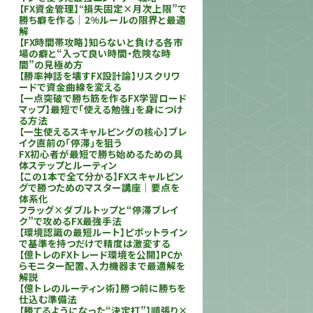
【FX資金管理】“損失固定×月次上限”で
勝ち癖を作る｜2%ルールの限界と最適
解
【FX時間帯攻略】知らないと負ける各市
場の癖と“入って良い時間・危険な時
間”の見極め方
【勝率神話を壊すFX設計論】リスクリワ
ードで資金曲線を変える
【一点突破で勝ち筋を作るFX学習ロード
マップ】最短で「使える勉強」を身につけ
る方法
【一生使えるスキャルピングの核心】ブレ
イク直前の「停滞」を狙う
FX初心者が最短で勝ち始めるための具
体ステップとルーティン
【この1本で全て分かる】FXスキャルピン
グで勝つためのマスター講座｜要点を
体系化
フラッグ×ダブルトップと“停滞ブレイ
ク”で攻めるFX最強手法
【環境認識の最短ルート】ピボットライン
で基準を持つだけで精度は激変する
【億トレのFXトレード環境を公開】PCか
らモニター配置、入力機器まで最適解を
解説
【億トレのルーティン術】勝つ前に勝ちを
仕込む準備法
【勝てるようになった“決定打”】順張り×