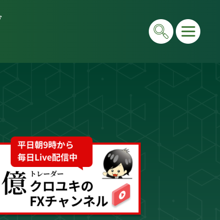
グ
在は毎日LIVEで初心者向けに「勝てる考え方」と手法
e＆書籍ですべて公開しています。"わからない"を"わ