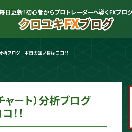
毎日更新！初心者から
プロトレーダーへ導くFXブロ
）分析ブログ　本日の狙い目はココ！！
プロトレーダー
クロユキ
2020年にFXを開始し億トレ達成📈 現
を解説。商材は一切販売せず、YouTub
かる"に変えるお手伝いをします📺
（チャート）分析ブログ
コ！！
プロフィールをもっと見る