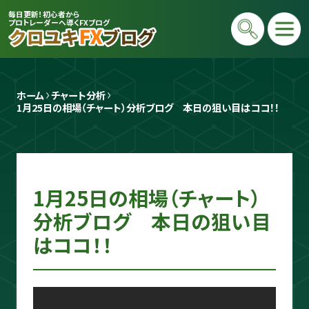
毎日更新！初心者から
プロトレーダーへ導くFXブログ
ホーム
チャート分析
1月25日の相場（チャート）分析ブログ　本日の狙い目はココ！！
1月25日の相場（チャート）
プロトレーダー
クロユキ
分析ブログ 本日の狙い目
はココ！！
2020年にFXを開始し億トレ達成📈 現在
は毎日LIVEで初心者向けに「勝てる考え
方」と手法を解説。商材は一切販売せず、Y