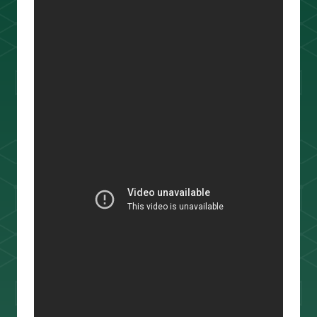
ouTube＆書籍ですべて公開していま
す。"わからない"を"わかる"に変えるお
手伝いをします📺
プロフィールをもっと見る
相場分析
インジケーター
TradingView