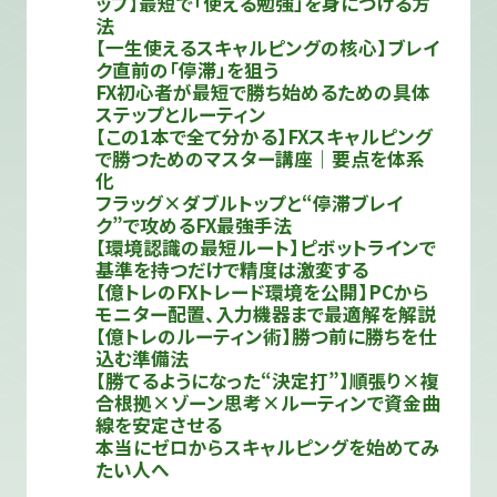
ップ】最短で「使える勉強」を身につける方
法
【一生使えるスキャルピングの核心】ブレイ
ク直前の「停滞」を狙う
FX初心者が最短で勝ち始めるための具体
ステップとルーティン
【この1本で全て分かる】FXスキャルピング
で勝つためのマスター講座｜要点を体系
化
フラッグ×ダブルトップと“停滞ブレイ
ク”で攻めるFX最強手法
【環境認識の最短ルート】ピボットラインで
基準を持つだけで精度は激変する
【億トレのFXトレード環境を公開】PCから
モニター配置、入力機器まで最適解を解説
【億トレのルーティン術】勝つ前に勝ちを仕
込む準備法
【勝てるようになった“決定打”】順張り×複
合根拠×ゾーン思考×ルーティンで資金曲
線を安定させる
本当にゼロからスキャルピングを始めてみ
たい人へ