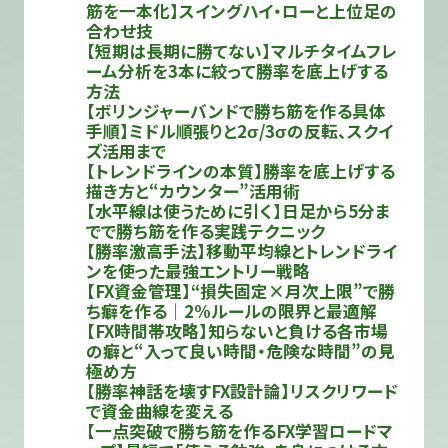
筋を一本化】スイングハイ・ローと上位足の
合わせ技
【短期は長期に勝てない】マルチタイムフレ
ーム分析を3本に絞って勝率を底上げする
方法
【ボリンジャーバンドで勝ち筋を作る具体
手順】ミドル順張りと2σ/3σの反転、スクイ
ズ活用まで
【トレンドラインの本質】勝率を底上げする
描き方と“カウンター”活用術
【水平線は使うために引く】日足から5分ま
でで勝ち筋を作る実践テクニック
【勝率激高手法】移動平均線とトレンドライ
ンを使った最強エントリー戦略
【FX資金管理】“損失固定×月次上限”で勝
ち癖を作る｜2%ルールの限界と最適解
【FX時間帯攻略】知らないと負ける各市場
の癖と“入って良い時間・危険な時間”の見
極め方
【勝率神話を壊すFX設計論】リスクリワード
で資金曲線を変える
【一点突破で勝ち筋を作るFX学習ロードマ