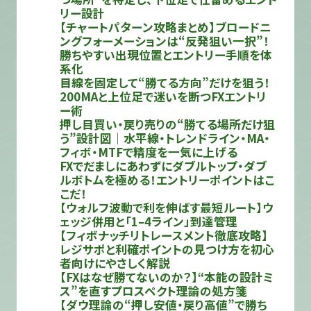
リー設計
【チャートパターン攻略まとめ】ブロードニ
ングフォーメーションは“反発狙い一択”！
勝ちやすい出現位置とエントリー手順を体
系化
目線を固定して“勝てる方向”だけを狙う！
200MAと上位足で迷いを断つFXエントリ
ー術
押し目買い・戻り売りの“勝てる場所だけ狙
う”設計図｜水平線・トレンドライン・MA・
フィボ・MTFで精度を一気に上げる
FXでだましにあわずにダブルトップ・ダブ
ルボトムを極める！エントリーポイントはこ
こだ！
【ウォルフ波動で利を伸ばす最短ルート】ウ
ェッジ併用と「1–4ライン」到達管理
【フィボナッチリトレースメント徹底攻略】
レジサポと利確ポイントの見つけ方を初心
者向けにやさしく解説
【FXはなぜ勝てないのか？】“本能の設計ミ
ス”を直すプロスペクト理論の処方箋
【ダウ理論の“押し安値・戻り高値”で勝ち