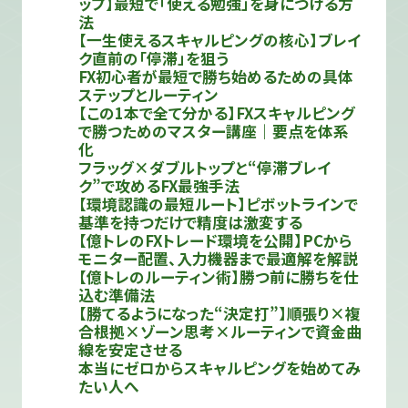
ップ】最短で「使える勉強」を身につける方
法
【一生使えるスキャルピングの核心】ブレイ
ク直前の「停滞」を狙う
FX初心者が最短で勝ち始めるための具体
ステップとルーティン
【この1本で全て分かる】FXスキャルピング
で勝つためのマスター講座｜要点を体系
化
フラッグ×ダブルトップと“停滞ブレイ
ク”で攻めるFX最強手法
【環境認識の最短ルート】ピボットラインで
基準を持つだけで精度は激変する
【億トレのFXトレード環境を公開】PCから
モニター配置、入力機器まで最適解を解説
【億トレのルーティン術】勝つ前に勝ちを仕
込む準備法
【勝てるようになった“決定打”】順張り×複
合根拠×ゾーン思考×ルーティンで資金曲
線を安定させる
本当にゼロからスキャルピングを始めてみ
たい人へ