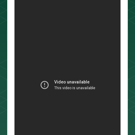
ouTube＆書籍ですべて公開していま
す。"わからない"を"わかる"に変えるお
手伝いをします📺
プロフィールをもっと見る
相場分析
インジケーター
TradingView