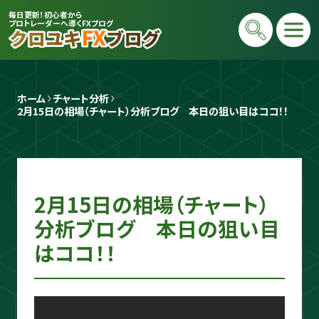
毎日更新！初心者から
プロトレーダーへ導くFXブログ
ホーム
チャート分析
2月15日の相場（チャート）分析ブログ　本日の狙い目はココ！！
2月15日の相場（チャート）
プロトレーダー
クロユキ
分析ブログ 本日の狙い目
はココ！！
2020年にFXを開始し億トレ達成📈 現在
は毎日LIVEで初心者向けに「勝てる考え
方」と手法を解説。商材は一切販売せず、Y