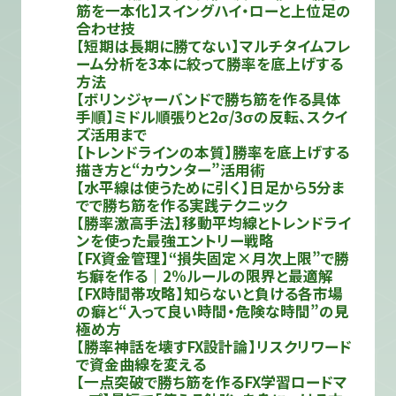
筋を一本化】スイングハイ・ローと上位足の
合わせ技
【短期は長期に勝てない】マルチタイムフレ
ーム分析を3本に絞って勝率を底上げする
方法
【ボリンジャーバンドで勝ち筋を作る具体
手順】ミドル順張りと2σ/3σの反転、スクイ
ズ活用まで
【トレンドラインの本質】勝率を底上げする
描き方と“カウンター”活用術
【水平線は使うために引く】日足から5分ま
でで勝ち筋を作る実践テクニック
【勝率激高手法】移動平均線とトレンドライ
ンを使った最強エントリー戦略
【FX資金管理】“損失固定×月次上限”で勝
ち癖を作る｜2%ルールの限界と最適解
【FX時間帯攻略】知らないと負ける各市場
の癖と“入って良い時間・危険な時間”の見
極め方
【勝率神話を壊すFX設計論】リスクリワード
で資金曲線を変える
【一点突破で勝ち筋を作るFX学習ロードマ