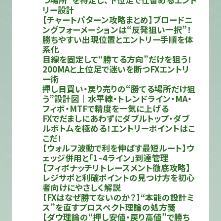
つ場所”を特定し、下位足で仕留めるエント
リー設計
【チャートパターン攻略まとめ】ブロードニ
ングフォーメーションは“反発狙い一択”！
勝ちやすい出現位置とエントリー手順を体
系化
目線を固定して“勝てる方向”だけを狙う！
200MAと上位足で迷いを断つFXエントリ
ー術
押し目買い・戻り売りの“勝てる場所だけ狙
う”設計図｜水平線・トレンドライン・MA・
フィボ・MTFで精度を一気に上げる
FXでだましにあわずにダブルトップ・ダブ
ルボトムを極める！エントリーポイントはこ
こだ！
【ウォルフ波動で利を伸ばす最短ルート】ウ
ェッジ併用と「1–4ライン」到達管理
【フィボナッチリトレースメント徹底攻略】
レジサポと利確ポイントの見つけ方を初心
者向けにやさしく解説
【FXはなぜ勝てないのか？】“本能の設計ミ
ス”を直すプロスペクト理論の処方箋
【ダウ理論の“押し安値・戻り高値”で勝ち