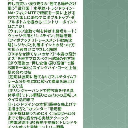
押し目買い・戻り売りの“勝てる場所だけ
狙う”設計図｜水平線・トレンドライン・
MA・フィボ・MTFで精度を一気に上げる
FXでだましにあわずにダブルトップ・ダ
ブルボトムを極める！エントリーポイント
はここだ！
【ウォルフ波動で利を伸ばす最短ルート】
ウェッジ併用と「1–4ライン」到達管理
【フィボナッチリトレースメント徹底攻
略】レジサポと利確ポイントの見つけ方
を初心者向けにやさしく解説
【FXはなぜ勝てないのか？】“本能の設計
ミス”を直すプロスペクト理論の処方箋
【ダウ理論の“押し安値・戻り高値”で勝
ち筋を一本化】スイングハイ・ローと上位
足の合わせ技
【短期は長期に勝てない】マルチタイムフ
レーム分析を3本に絞って勝率を底上げ
する方法
【ボリンジャーバンドで勝ち筋を作る具
体手順】ミドル順張りと2σ/3σの反転、ス
クイズ活用まで
【トレンドラインの本質】勝率を底上げす
る描き方と“カウンター”活用術
【水平線は使うために引く】日足から5分
までで勝ち筋を作る実践テクニック
【勝率激高手法】移動平均線とトレンドラ
インを使った最強エントリー戦略