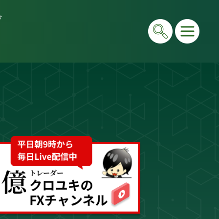
グ
在は毎日LIVEで初心者向けに「勝てる考え方」と手法
e＆書籍ですべて公開しています。"わからない"を"わ