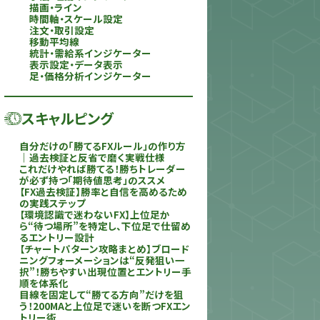
描画・ライン
時間軸・スケール設定
注文・取引設定
移動平均線
統計・需給系インジケーター
表示設定・データ表示
足・価格分析インジケーター
スキャルピング
自分だけの「勝てるFXルール」の作り方
｜過去検証と反省で磨く実戦仕様
これだけやれば勝てる！勝ちトレーダー
が必ず持つ「期待値思考」のススメ
【FX過去検証】勝率と自信を高めるため
の実践ステップ
【環境認識で迷わないFX】上位足か
ら“待つ場所”を特定し、下位足で仕留め
るエントリー設計
【チャートパターン攻略まとめ】ブロード
ニングフォーメーションは“反発狙い一
択”！勝ちやすい出現位置とエントリー手
順を体系化
目線を固定して“勝てる方向”だけを狙
う！200MAと上位足で迷いを断つFXエン
トリー術