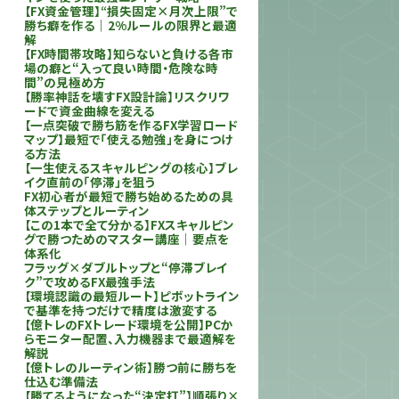
【FX資金管理】“損失固定×月次上限”で
勝ち癖を作る｜2%ルールの限界と最適
解
【FX時間帯攻略】知らないと負ける各市
場の癖と“入って良い時間・危険な時
間”の見極め方
【勝率神話を壊すFX設計論】リスクリワ
ードで資金曲線を変える
【一点突破で勝ち筋を作るFX学習ロード
マップ】最短で「使える勉強」を身につけ
る方法
【一生使えるスキャルピングの核心】ブレ
イク直前の「停滞」を狙う
FX初心者が最短で勝ち始めるための具
体ステップとルーティン
【この1本で全て分かる】FXスキャルピン
グで勝つためのマスター講座｜要点を
体系化
フラッグ×ダブルトップと“停滞ブレイ
ク”で攻めるFX最強手法
【環境認識の最短ルート】ピボットライン
で基準を持つだけで精度は激変する
【億トレのFXトレード環境を公開】PCか
らモニター配置、入力機器まで最適解を
解説
【億トレのルーティン術】勝つ前に勝ちを
仕込む準備法
【勝てるようになった“決定打”】順張り×