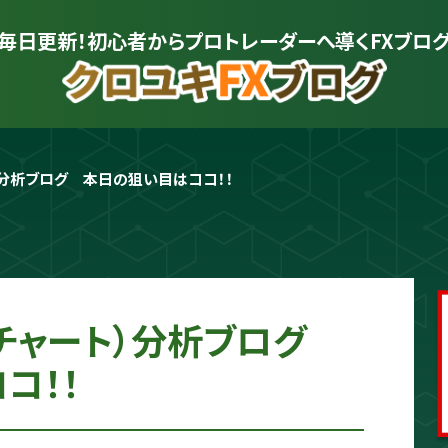
毎日更新！初心者から
プロトレーダーへ導くFXブロ
）分析ブログ　本日の狙い目はココ！！
プロトレーダー
クロユキ
2020年にFXを開始し億トレ達成📈 現
を解説。商材は一切販売せず、YouTub
かる"に変えるお手伝いをします📺
（チャート）分析ブログ
コ！！
プロフィールをもっと見る