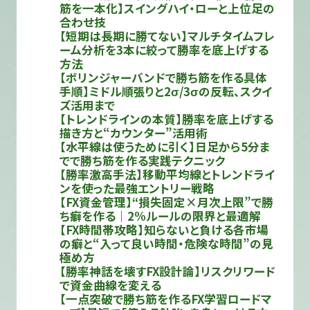
筋を一本化】スイングハイ・ローと上位足の
合わせ技
【短期は長期に勝てない】マルチタイムフレ
ーム分析を3本に絞って勝率を底上げする
方法
【ボリンジャーバンドで勝ち筋を作る具体
手順】ミドル順張りと2σ/3σの反転、スクイ
ズ活用まで
【トレンドラインの本質】勝率を底上げする
描き方と“カウンター”活用術
【水平線は使うために引く】日足から5分ま
でで勝ち筋を作る実践テクニック
【勝率激高手法】移動平均線とトレンドライ
ンを使った最強エントリー戦略
【FX資金管理】“損失固定×月次上限”で勝
ち癖を作る｜2%ルールの限界と最適解
【FX時間帯攻略】知らないと負ける各市場
の癖と“入って良い時間・危険な時間”の見
極め方
【勝率神話を壊すFX設計論】リスクリワード
で資金曲線を変える
【一点突破で勝ち筋を作るFX学習ロードマ