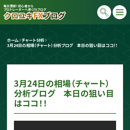
毎日更新！初心者から
プロトレーダーへ導くFXブログ
ホーム
チャート分析
3月24日の相場（チャート）分析ブログ　本日の狙い目はココ！！
3月24日の相場（チャート）
プロトレーダー
クロユキ
分析ブログ 本日の狙い目
はココ！！
2020年にFXを開始し億トレ達成📈 現在
は毎日LIVEで初心者向けに「勝てる考え
方」と手法を解説。商材は一切販売せず、Y