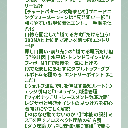
つ場所”を特定し、下位足で仕留めるエント
リー設計
【チャートパターン攻略まとめ】ブロードニ
ングフォーメーションは“反発狙い一択”！
勝ちやすい出現位置とエントリー手順を体
系化
目線を固定して“勝てる方向”だけを狙う！
200MAと上位足で迷いを断つFXエントリ
ー術
押し目買い・戻り売りの“勝てる場所だけ狙
う”設計図｜水平線・トレンドライン・MA・
フィボ・MTFで精度を一気に上げる
FXでだましにあわずにダブルトップ・ダブ
ルボトムを極める！エントリーポイントはこ
こだ！
【ウォルフ波動で利を伸ばす最短ルート】ウ
ェッジ併用と「1–4ライン」到達管理
【フィボナッチリトレースメント徹底攻略】
レジサポと利確ポイントの見つけ方を初心
者向けにやさしく解説
【FXはなぜ勝てないのか？】“本能の設計ミ
ス”を直すプロスペクト理論の処方箋
【ダウ理論の“押し安値・戻り高値”で勝ち