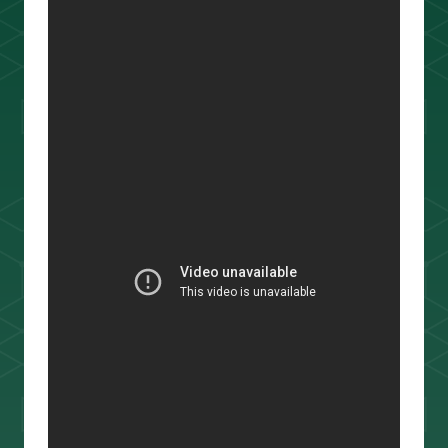
ouTube＆書籍ですべて公開していま
す。"わからない"を"わかる"に変えるお
手伝いをします📺
プロフィールをもっと見る
相場分析
インジケーター
TradingView