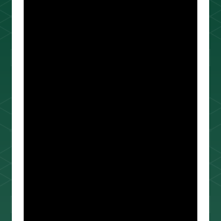
ouTube＆書籍ですべて公開していま
す。"わからない"を"わかる"に変えるお
手伝いをします📺
プロフィールをもっと見る
相場分析
インジケーター
TradingView