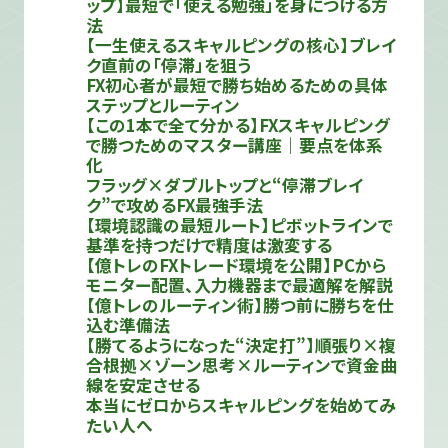
ップ】最短で「使える勉強」を身につける方
法
【一生使えるスキャルピングの核心】ブレイ
ク直前の「停滞」を狙う
FX初心者が最短で勝ち始めるための具体
ステップとルーティン
【この1本で全て分かる】FXスキャルピング
で勝つためのマスター講座｜要点を体系
化
フラッグ×ダブルトップと“停滞ブレイ
ク”で攻めるFX最強手法
【環境認識の最短ルート】ピボットラインで
基準を持つだけで精度は激変する
【億トレのFXトレード環境を公開】PCから
モニター配置、入力機器まで最適解を解説
【億トレのルーティン術】勝つ前に勝ちを仕
込む準備法
【勝てるようになった“決定打”】順張り×複
合根拠×ゾーン思考×ルーティンで資金曲
線を安定させる
本当にゼロからスキャルピングを始めてみ
たい人へ