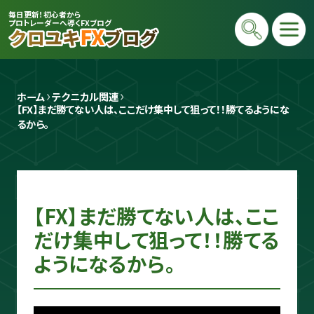
毎日更新！初心者から
プロトレーダーへ導くFXブログ
ホーム
テクニカル関連
【FX】まだ勝てない人は、ここだけ集中して狙って！！勝てるようにな
るから。
プロトレーダー
【FX】まだ勝てない人は、ここ
クロユキ
だけ集中して狙って！！勝てる
2020年にFXを開始し億トレ達成📈 現在
ようになるから。
は毎日LIVEで初心者向けに「勝てる考え
方」と手法を解説。商材は一切販売せず、Y