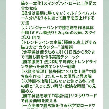
筋を一本化】スイングハイ・ローと上位足の
合わせ技
【短期は長期に勝てない】マルチタイムフレ
ーム分析を3本に絞って勝率を底上げする
方法
【ボリンジャーバンドで勝ち筋を作る具体
手順】ミドル順張りと2σ/3σの反転、スクイ
ズ活用まで
【トレンドラインの本質】勝率を底上げする
描き方と“カウンター”活用術
【水平線は使うために引く】日足から5分ま
でで勝ち筋を作る実践テクニック
【勝率激高手法】移動平均線とトレンドライ
ンを使った最強エントリー戦略
【FX資金管理】“損失固定×月次上限”で勝
ち癖を作る｜2%ルールの限界と最適解
【FX時間帯攻略】知らないと負ける各市場
の癖と“入って良い時間・危険な時間”の見
極め方
【勝率神話を壊すFX設計論】リスクリワード
で資金曲線を変える
【一点突破で勝ち筋を作るFX学習ロードマ