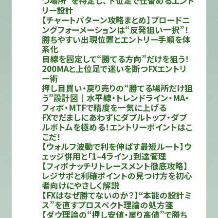
つ場所”を特定し、下位足で仕留めるエント
リー設計
【チャートパターン攻略まとめ】ブロードニ
ングフォーメーションは“反発狙い一択”！
勝ちやすい出現位置とエントリー手順を体
系化
目線を固定して“勝てる方向”だけを狙う！
200MAと上位足で迷いを断つFXエントリ
ー術
押し目買い・戻り売りの“勝てる場所だけ狙
う”設計図｜水平線・トレンドライン・MA・
フィボ・MTFで精度を一気に上げる
FXでだましにあわずにダブルトップ・ダブ
ルボトムを極める！エントリーポイントはこ
こだ！
【ウォルフ波動で利を伸ばす最短ルート】ウ
ェッジ併用と「1–4ライン」到達管理
【フィボナッチリトレースメント徹底攻略】
レジサポと利確ポイントの見つけ方を初心
者向けにやさしく解説
【FXはなぜ勝てないのか？】“本能の設計ミ
ス”を直すプロスペクト理論の処方箋
【ダウ理論の“押し安値・戻り高値”で勝ち