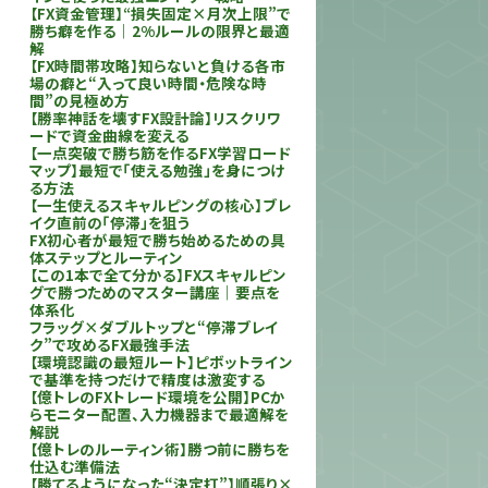
【FX資金管理】“損失固定×月次上限”で
勝ち癖を作る｜2%ルールの限界と最適
解
【FX時間帯攻略】知らないと負ける各市
場の癖と“入って良い時間・危険な時
間”の見極め方
【勝率神話を壊すFX設計論】リスクリワ
ードで資金曲線を変える
【一点突破で勝ち筋を作るFX学習ロード
マップ】最短で「使える勉強」を身につけ
る方法
【一生使えるスキャルピングの核心】ブレ
イク直前の「停滞」を狙う
FX初心者が最短で勝ち始めるための具
体ステップとルーティン
【この1本で全て分かる】FXスキャルピン
グで勝つためのマスター講座｜要点を
体系化
フラッグ×ダブルトップと“停滞ブレイ
ク”で攻めるFX最強手法
【環境認識の最短ルート】ピボットライン
で基準を持つだけで精度は激変する
【億トレのFXトレード環境を公開】PCか
らモニター配置、入力機器まで最適解を
解説
【億トレのルーティン術】勝つ前に勝ちを
仕込む準備法
【勝てるようになった“決定打”】順張り×