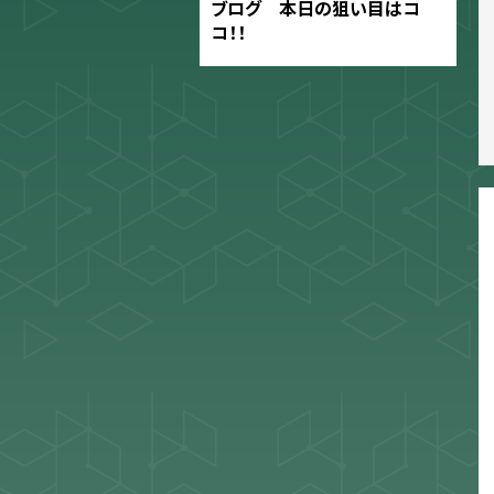
ブログ 本日の狙い目はコ
コ！！