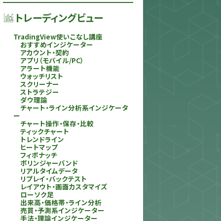
トレーディングビュー
TradingView使いこなし講座
おすすめインジケーター
アカウント・契約
アプリ（モバイル/PC）
アラート機能
ウォッチリスト
スクリーナー
ストラテジー
ダウ理論
チャート・ライン分析系インジケータ
ー
チャート操作・保存・比較
ティックチャート
トレンドライン
ヒートマップ
フィボナッチ
ボリンジャーバンド
リアルタイムデータ
リプレイ・バックテスト
レイアウト・画面カスタマイズ
ローソク足
出来高・価格帯・ライン分析
売買・予測系インジケーター
手法・理論インジケーター