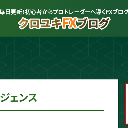
毎日更新！初心者から
プロトレーダーへ導くFXブロ
プロトレーダー
クロユキ
2020年にFXを開始し億トレ達成📈 現
を解説。商材は一切販売せず、YouTub
かる"に変えるお手伝いをします📺
ジェンス
プロフィールをもっと見る