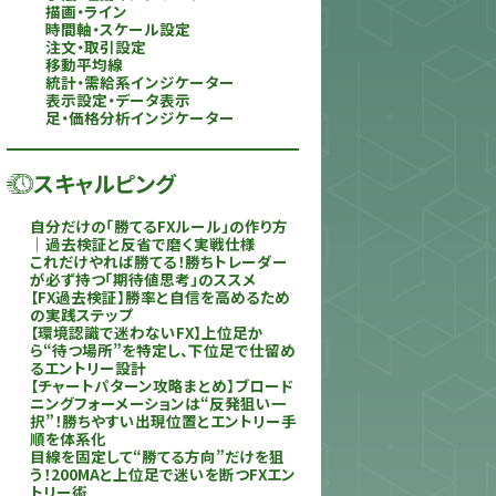
描画・ライン
時間軸・スケール設定
注文・取引設定
移動平均線
統計・需給系インジケーター
表示設定・データ表示
足・価格分析インジケーター
スキャルピング
自分だけの「勝てるFXルール」の作り方
｜過去検証と反省で磨く実戦仕様
これだけやれば勝てる！勝ちトレーダー
が必ず持つ「期待値思考」のススメ
【FX過去検証】勝率と自信を高めるため
の実践ステップ
【環境認識で迷わないFX】上位足か
ら“待つ場所”を特定し、下位足で仕留め
るエントリー設計
【チャートパターン攻略まとめ】ブロード
ニングフォーメーションは“反発狙い一
択”！勝ちやすい出現位置とエントリー手
順を体系化
目線を固定して“勝てる方向”だけを狙
う！200MAと上位足で迷いを断つFXエン
トリー術