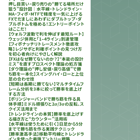
押し目買い・戻り売りの“勝てる場所だけ
狙う”設計図｜水平線・トレンドライン・
MA・フィボ・MTFで精度を一気に上げる
FXでだましにあわずにダブルトップ・ダ
ブルボトムを極める！エントリーポイント
はここだ！
【ウォルフ波動で利を伸ばす最短ルート】
ウェッジ併用と「1–4ライン」到達管理
【フィボナッチリトレースメント徹底攻
略】レジサポと利確ポイントの見つけ方
を初心者向けにやさしく解説
【FXはなぜ勝てないのか？】“本能の設計
ミス”を直すプロスペクト理論の処方箋
【ダウ理論の“押し安値・戻り高値”で勝
ち筋を一本化】スイングハイ・ローと上位
足の合わせ技
【短期は長期に勝てない】マルチタイムフ
レーム分析を3本に絞って勝率を底上げ
する方法
【ボリンジャーバンドで勝ち筋を作る具
体手順】ミドル順張りと2σ/3σの反転、ス
クイズ活用まで
【トレンドラインの本質】勝率を底上げす
る描き方と“カウンター”活用術
【水平線は使うために引く】日足から5分
までで勝ち筋を作る実践テクニック
【勝率激高手法】移動平均線とトレンドラ
インを使った最強エントリー戦略