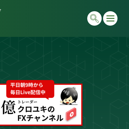
グ
在は毎日LIVEで初心者向けに「勝てる考え方」と手法
e＆書籍ですべて公開しています。"わからない"を"わ