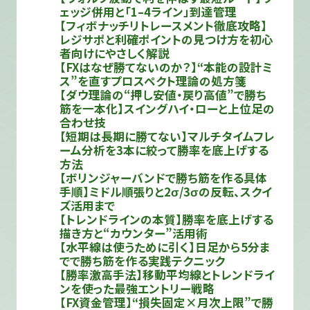
ェッジ併用と「1–4ライン」到達管理
【フィボナッチリトレースメント徹底攻略】
レジサポと利確ポイントの見つけ方を初心
者向けにやさしく解説
【FXはなぜ勝てないのか？】“本能の設計ミ
ス”を直すプロスペクト理論の処方箋
【ダウ理論の“押し安値・戻り高値”で勝ち
筋を一本化】スイングハイ・ローと上位足の
合わせ技
【短期は長期に勝てない】マルチタイムフレ
ーム分析を3本に絞って勝率を底上げする
方法
【ボリンジャーバンドで勝ち筋を作る具体
手順】ミドル順張りと2σ/3σの反転、スクイ
ズ活用まで
【トレンドラインの本質】勝率を底上げする
描き方と“カウンター”活用術
【水平線は使うために引く】日足から5分ま
でで勝ち筋を作る実践テクニック
【勝率激高手法】移動平均線とトレンドライ
ンを使った最強エントリー戦略
【FX資金管理】“損失固定×月次上限”で勝