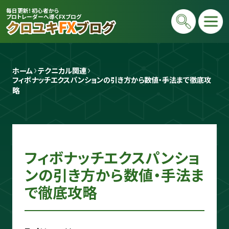
毎日更新！初心者から
プロトレーダーへ導くFXブログ
ホーム
テクニカル関連
フィボナッチエクスパンションの引き方から数値・手法まで徹底攻
略
プロトレーダー
フィボナッチエクスパンショ
クロユキ
ンの引き方から数値・手法ま
2020年にFXを開始し億トレ達成📈 現在
で徹底攻略
は毎日LIVEで初心者向けに「勝てる考え
方」と手法を解説。商材は一切販売せず、Y