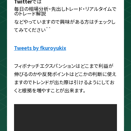
Twitter
では
ouTube＆書籍ですべて公開していま
毎日の相場分析・先出しトレード・リアルタイムで
す。"わからない"を"わかる"に変えるお
のトレード解説
手伝いをします📺
などやっていますので興味がある方はチェックし
てみてください＾＾
プロフィールをもっと見る
Tweets by fkuroyukix
フィボナッチエクスパンションはどこまで利益が
伸びるのかや反発ポイントはどこかの判断に使え
ますのでトレンドが出た際は引けるようにしてお
相場分析
くと根拠を増やすことが出来ます。
インジケーター
TradingView