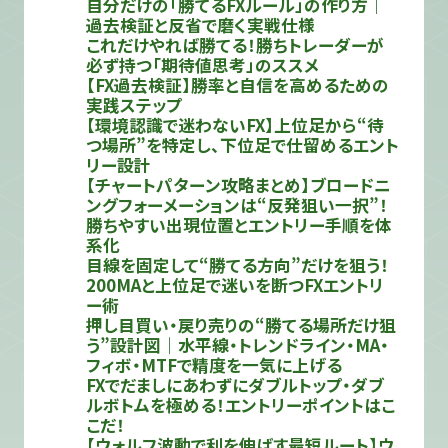
自分だけの「勝てるFXルール」の作り方｜
過去検証と反省で磨く実戦仕様
これだけやれば勝てる！勝ちトレーダーが
必ず持つ「期待値思考」のススメ
【FX過去検証】勝率と自信を高めるための
実践ステップ
【環境認識で迷わないFX】上位足から“待
つ場所”を特定し、下位足で仕留めるエント
リー設計
【チャートパターン攻略まとめ】ブロードニ
ングフォーメーションは“反発狙い一択”！
勝ちやすい出現位置とエントリー手順を体
系化
目線を固定して“勝てる方向”だけを狙う！
200MAと上位足で迷いを断つFXエントリ
ー術
押し目買い・戻り売りの“勝てる場所だけ狙
う”設計図｜水平線・トレンドライン・MA・
フィボ・MTFで精度を一気に上げる
FXでだましにあわずにダブルトップ・ダブ
ルボトムを極める！エントリーポイントはこ
こだ！
【ウォルフ波動で利を伸ばす最短ルート】ウ