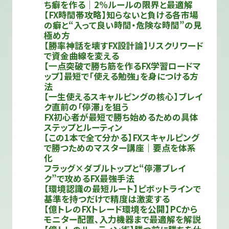
ち癖を作る｜2%ルールの限界と最適解
【FX時間帯攻略】知らないと負ける各市場
の癖と“入って良い時間・危険な時間”の見
極め方
【勝率神話を壊すFX設計論】リスクリワード
で資金曲線を変える
【一点突破で勝ち筋を作るFX学習ロードマ
ップ】最短で「使える勉強」を身につける方
法
【一生使えるスキャルピングの核心】ブレイ
ク直前の「停滞」を狙う
FX初心者が最短で勝ち始めるための具体
ステップとルーティン
【この1本で全て分かる】FXスキャルピング
で勝つためのマスター講座｜要点を体系
化
フラッグ×ダブルトップと“停滞ブレイ
ク”で攻めるFX最強手法
【環境認識の最短ルート】ピボットラインで
基準を持つだけで精度は激変する
【億トレのFXトレード環境を公開】PCから
モニター配置、入力機器まで最適解を解説