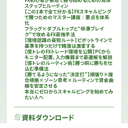
ステップとルーティン
【この1本で全て分かる】FXスキャルピング
で勝つためのマスター講座｜要点を体系
化
フラッグ×ダブルトップと“停滞ブレイ
ク”で攻めるFX最強手法
【環境認識の最短ルート】ピボットラインで
基準を持つだけで精度は激変する
【億トレのFXトレード環境を公開】PCから
モニター配置、入力機器まで最適解を解説
【億トレのルーティン術】勝つ前に勝ちを仕
込む準備法
【勝てるようになった“決定打”】順張り×複
合根拠×ゾーン思考×ルーティンで資金曲
線を安定させる
本当にゼロからスキャルピングを始めてみ
たい人へ
資料ダウンロード