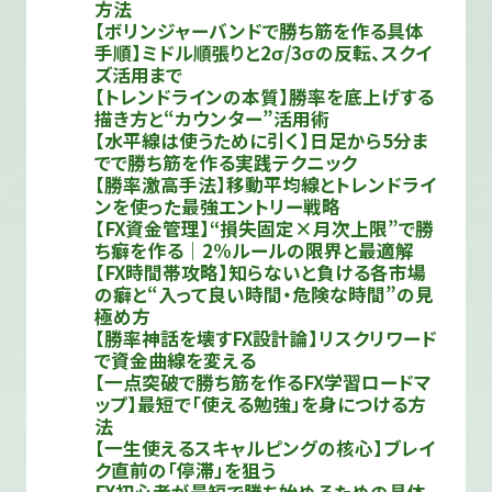
方法
【ボリンジャーバンドで勝ち筋を作る具体
手順】ミドル順張りと2σ/3σの反転、スクイ
ズ活用まで
【トレンドラインの本質】勝率を底上げする
描き方と“カウンター”活用術
【水平線は使うために引く】日足から5分ま
でで勝ち筋を作る実践テクニック
【勝率激高手法】移動平均線とトレンドライ
ンを使った最強エントリー戦略
【FX資金管理】“損失固定×月次上限”で勝
ち癖を作る｜2%ルールの限界と最適解
【FX時間帯攻略】知らないと負ける各市場
の癖と“入って良い時間・危険な時間”の見
極め方
【勝率神話を壊すFX設計論】リスクリワード
で資金曲線を変える
【一点突破で勝ち筋を作るFX学習ロードマ
ップ】最短で「使える勉強」を身につける方
法
【一生使えるスキャルピングの核心】ブレイ
ク直前の「停滞」を狙う
FX初心者が最短で勝ち始めるための具体