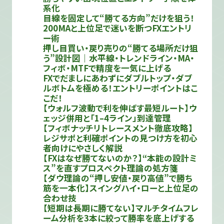
系化
目線を固定して“勝てる方向”だけを狙う！
200MAと上位足で迷いを断つFXエントリ
ー術
押し目買い・戻り売りの“勝てる場所だけ狙
う”設計図｜水平線・トレンドライン・MA・
フィボ・MTFで精度を一気に上げる
FXでだましにあわずにダブルトップ・ダブ
ルボトムを極める！エントリーポイントはこ
こだ！
【ウォルフ波動で利を伸ばす最短ルート】ウ
ェッジ併用と「1–4ライン」到達管理
【フィボナッチリトレースメント徹底攻略】
レジサポと利確ポイントの見つけ方を初心
者向けにやさしく解説
【FXはなぜ勝てないのか？】“本能の設計ミ
ス”を直すプロスペクト理論の処方箋
【ダウ理論の“押し安値・戻り高値”で勝ち
筋を一本化】スイングハイ・ローと上位足の
合わせ技
【短期は長期に勝てない】マルチタイムフレ
ーム分析を3本に絞って勝率を底上げする