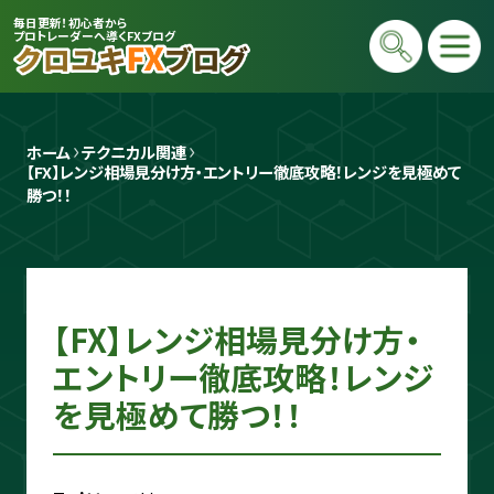
毎日更新！初心者から
プロトレーダーへ導くFXブログ
ホーム
テクニカル関連
【FX】レンジ相場見分け方・エントリー徹底攻略！レンジを見極めて
勝つ！！
プロトレーダー
【FX】レンジ相場見分け方・
クロユキ
エントリー徹底攻略！レンジ
2020年にFXを開始し億トレ達成📈 現在
を見極めて勝つ！！
は毎日LIVEで初心者向けに「勝てる考え
方」と手法を解説。商材は一切販売せず、Y