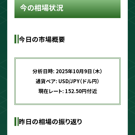
ouTube＆書籍ですべて公開していま
今の相場状況
す。"わからない"を"わかる"に変えるお
手伝いをします📺
今日の市場概要
プロフィールをもっと見る
分析日時: 2025年10月9日（木）
通貨ペア: USD/JPY（ドル円）
相場分析
現在レート: 152.50円付近
インジケーター
昨日の相場の振り返り
TradingView