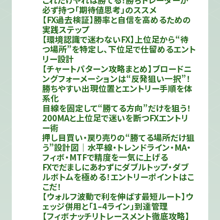
必ず持つ「期待値思考」のススメ
【FX過去検証】勝率と自信を高めるための
実践ステップ
【環境認識で迷わないFX】上位足から“待
つ場所”を特定し、下位足で仕留めるエント
リー設計
【チャートパターン攻略まとめ】ブロードニ
ングフォーメーションは“反発狙い一択”！
勝ちやすい出現位置とエントリー手順を体
系化
目線を固定して“勝てる方向”だけを狙う！
200MAと上位足で迷いを断つFXエントリ
ー術
押し目買い・戻り売りの“勝てる場所だけ狙
う”設計図｜水平線・トレンドライン・MA・
フィボ・MTFで精度を一気に上げる
FXでだましにあわずにダブルトップ・ダブ
ルボトムを極める！エントリーポイントはこ
こだ！
【ウォルフ波動で利を伸ばす最短ルート】ウ
ェッジ併用と「1–4ライン」到達管理
【フィボナッチリトレースメント徹底攻略】