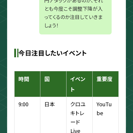
円アタックがあるのか、それ
とも今度こそ調整下降が入
ってくるのか注目していきま
しょう！
今日注目したいイベント
時間
国
イベン
重要度
ト
9:00
日本
クロユ
YouTu
キトレ
be
ード
Live