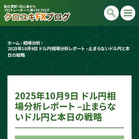
毎日更新！初心者から
プロトレーダーへ導くFXブログ
ホーム
相場分析
2025年10月9日 ドル円相場分析レポート –止まらないドル円と本
日の戦略
プロトレーダー
2025年10月9日 ドル円相
クロユキ
場分析レポート –止まらな
2020年にFXを開始し億トレ達成📈 現在
いドル円と本日の戦略
は毎日LIVEで初心者向けに「勝てる考え
方」と手法を解説。商材は一切販売せず、Y