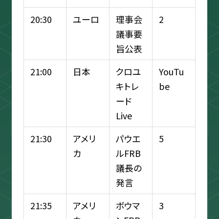
20:30
ユーロ
理事会
2
議事要
旨公表
21:00
日本
クロユ
YouTu
キトレ
be
ード
Live
21:30
アメリ
パウエ
5
カ
ルFRB
議長の
発言
21:35
アメリ
ボウマ
3