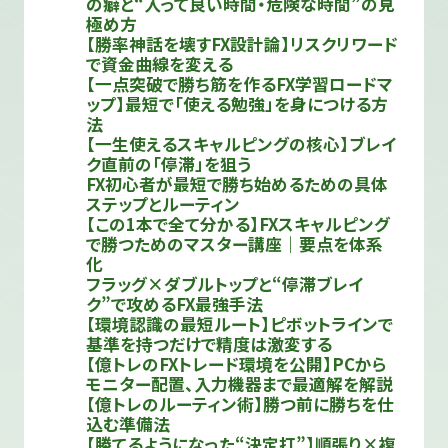
の癖と“入って良い時間・危険な時間”の見
極め方
【勝率神話を壊すFX設計論】リスクリワード
で資金曲線を変える
【一点突破で勝ち筋を作るFX学習ロードマ
ップ】最短で「使える勉強」を身につける方
法
【一生使えるスキャルピングの核心】ブレイ
ク直前の「停滞」を狙う
FX初心者が最短で勝ち始めるための具体
ステップとルーティン
【この1本で全て分かる】FXスキャルピング
で勝つためのマスター講座｜要点を体系
化
フラッグ×ダブルトップと“停滞ブレイ
ク”で攻めるFX最強手法
【環境認識の最短ルート】ピボットラインで
基準を持つだけで精度は激変する
【億トレのFXトレード環境を公開】PCから
モニター配置、入力機器まで最適解を解説
【億トレのルーティン術】勝つ前に勝ちを仕
込む準備法
【勝てるようになった“決定打”】順張り×複