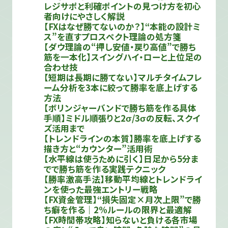
レジサポと利確ポイントの見つけ方を初心
者向けにやさしく解説
【FXはなぜ勝てないのか？】“本能の設計ミ
ス”を直すプロスペクト理論の処方箋
【ダウ理論の“押し安値・戻り高値”で勝ち
筋を一本化】スイングハイ・ローと上位足の
合わせ技
【短期は長期に勝てない】マルチタイムフレ
ーム分析を3本に絞って勝率を底上げする
方法
【ボリンジャーバンドで勝ち筋を作る具体
手順】ミドル順張りと2σ/3σの反転、スクイ
ズ活用まで
【トレンドラインの本質】勝率を底上げする
描き方と“カウンター”活用術
【水平線は使うために引く】日足から5分ま
でで勝ち筋を作る実践テクニック
【勝率激高手法】移動平均線とトレンドライ
ンを使った最強エントリー戦略
【FX資金管理】“損失固定×月次上限”で勝
ち癖を作る｜2%ルールの限界と最適解
【FX時間帯攻略】知らないと負ける各市場