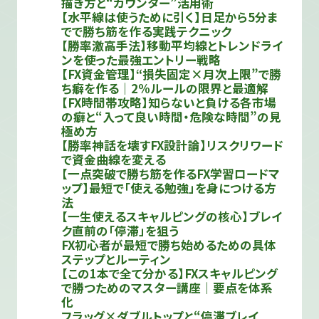
描き方と“カウンター”活用術
【水平線は使うために引く】日足から5分ま
でで勝ち筋を作る実践テクニック
【勝率激高手法】移動平均線とトレンドライ
ンを使った最強エントリー戦略
【FX資金管理】“損失固定×月次上限”で勝
ち癖を作る｜2%ルールの限界と最適解
【FX時間帯攻略】知らないと負ける各市場
の癖と“入って良い時間・危険な時間”の見
極め方
【勝率神話を壊すFX設計論】リスクリワード
で資金曲線を変える
【一点突破で勝ち筋を作るFX学習ロードマ
ップ】最短で「使える勉強」を身につける方
法
【一生使えるスキャルピングの核心】ブレイ
ク直前の「停滞」を狙う
FX初心者が最短で勝ち始めるための具体
ステップとルーティン
【この1本で全て分かる】FXスキャルピング
で勝つためのマスター講座｜要点を体系
化
フラッグ×ダブルトップと“停滞ブレイ