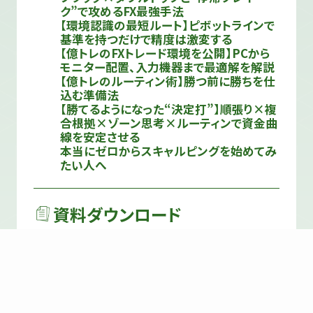
ク”で攻めるFX最強手法
【環境認識の最短ルート】ピボットラインで
基準を持つだけで精度は激変する
【億トレのFXトレード環境を公開】PCから
モニター配置、入力機器まで最適解を解説
【億トレのルーティン術】勝つ前に勝ちを仕
込む準備法
【勝てるようになった“決定打”】順張り×複
合根拠×ゾーン思考×ルーティンで資金曲
線を安定させる
本当にゼロからスキャルピングを始めてみ
たい人へ
資料ダウンロード
TVホワイトペーパー
トレード要点資料