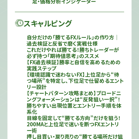
足・価格分析インジケーター
スキャルピング
自分だけの「勝てるFXルール」の作り方｜
過去検証と反省で磨く実戦仕様
これだけやれば勝てる！勝ちトレーダーが
必ず持つ「期待値思考」のススメ
【FX過去検証】勝率と自信を高めるための
実践ステップ
【環境認識で迷わないFX】上位足から“待
つ場所”を特定し、下位足で仕留めるエント
リー設計
【チャートパターン攻略まとめ】ブロードニ
ングフォーメーションは“反発狙い一択”！
勝ちやすい出現位置とエントリー手順を体
系化
目線を固定して“勝てる方向”だけを狙う！
200MAと上位足で迷いを断つFXエントリ
ー術
押し目買い・戻り売りの“勝てる場所だけ狙