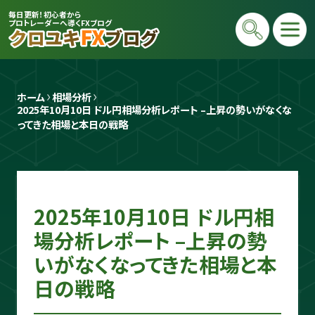
毎日更新！初心者から
プロトレーダーへ導くFXブログ
ホーム
相場分析
2025年10月10日 ドル円相場分析レポート –上昇の勢いがなくな
ってきた相場と本日の戦略
プロトレーダー
2025年10月10日 ドル円相
クロユキ
場分析レポート –上昇の勢
2020年にFXを開始し億トレ達成📈 現在
いがなくなってきた相場と本
は毎日LIVEで初心者向けに「勝てる考え
日の戦略
方」と手法を解説。商材は一切販売せず、Y