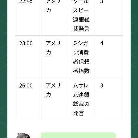
22:45
アメリ
グール
3
カ
ズビー
連銀総
裁発言
23:00
アメリ
ミシガ
4
カ
ン消費
者信頼
感指数
26:00
アメリ
ムサレ
3
カ
ム連銀
総裁の
発言