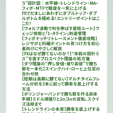
う”設計図｜水平線・トレンドライン・MA・
フィボ・MTFで精度を一気に上げる
FXでだましにあわずにダブルトップ・ダブ
ルボトムを極める！エントリーポイントはこ
こだ！
【ウォルフ波動で利を伸ばす最短ルート】ウ
ェッジ併用と「1–4ライン」到達管理
【フィボナッチリトレースメント徹底攻略】
レジサポと利確ポイントの見つけ方を初心
者向けにやさしく解説
【FXはなぜ勝てないのか？】“本能の設計ミ
ス”を直すプロスペクト理論の処方箋
【ダウ理論の“押し安値・戻り高値”で勝ち
筋を一本化】スイングハイ・ローと上位足の
合わせ技
【短期は長期に勝てない】マルチタイムフレ
ーム分析を3本に絞って勝率を底上げする
方法
【ボリンジャーバンドで勝ち筋を作る具体
手順】ミドル順張りと2σ/3σの反転、スクイ
ズ活用まで
【トレンドラインの本質】勝率を底上げする