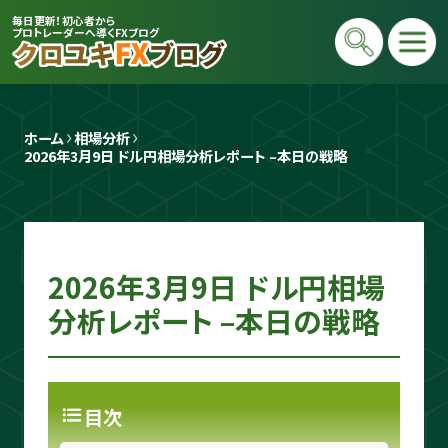
毎日更新！初心者から
プロトレーダーへ導くFXブログ
ホーム
相場分析
2026年3月9日 ドル円相場分析レポート –本日の戦略
2026年3月9日 ドル円相場
プロトレーダー
クロユキ
分析レポート –本日の戦略
2020年にFXを開始し億トレ達成📈 現在
は毎日LIVEで初心者向けに「勝てる考え
目次
方」と手法を解説。商材は一切販売せず、Y