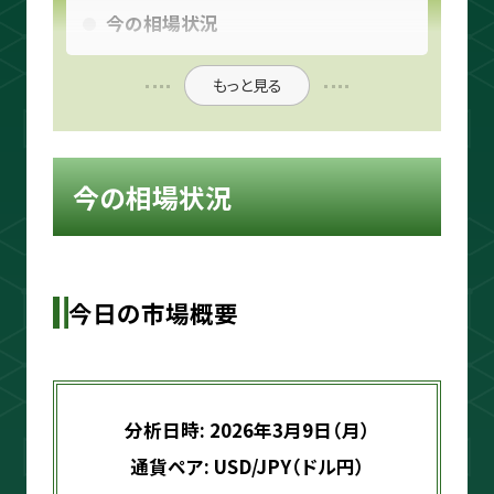
ouTube＆書籍ですべて公開していま
今の相場状況
す。"わからない"を"わかる"に変えるお
手伝いをします📺
もっと見る
プロフィールをもっと見る
今の相場状況
今日の市場概要
相場分析
インジケーター
分析日時: 2026年3月9日（月）
TradingView
通貨ペア: USD/JPY（ドル円）