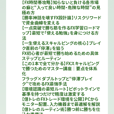
【FX時間帯攻略】知らないと負ける各市場
の癖と“入って良い時間・危険な時間”の見
極め方
【勝率神話を壊すFX設計論】リスクリワード
で資金曲線を変える
【一点突破で勝ち筋を作るFX学習ロードマ
ップ】最短で「使える勉強」を身につける方
法
【一生使えるスキャルピングの核心】ブレイ
ク直前の「停滞」を狙う
FX初心者が最短で勝ち始めるための具体
ステップとルーティン
【この1本で全て分かる】FXスキャルピング
で勝つためのマスター講座｜要点を体系
化
フラッグ×ダブルトップと“停滞ブレイ
ク”で攻めるFX最強手法
【環境認識の最短ルート】ピボットラインで
基準を持つだけで精度は激変する
【億トレのFXトレード環境を公開】PCから
モニター配置、入力機器まで最適解を解説
【億トレのルーティン術】勝つ前に勝ちを仕