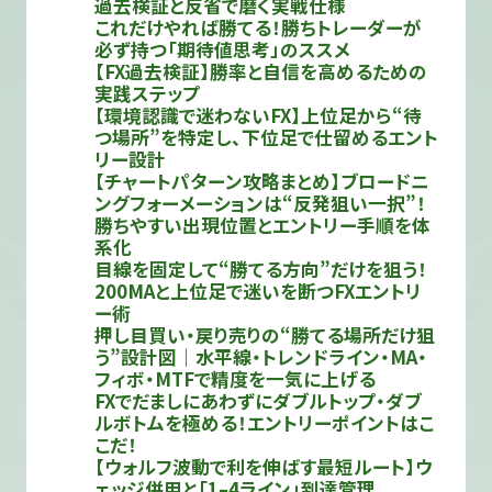
過去検証と反省で磨く実戦仕様
これだけやれば勝てる！勝ちトレーダーが
必ず持つ「期待値思考」のススメ
【FX過去検証】勝率と自信を高めるための
実践ステップ
【環境認識で迷わないFX】上位足から“待
つ場所”を特定し、下位足で仕留めるエント
リー設計
【チャートパターン攻略まとめ】ブロードニ
ングフォーメーションは“反発狙い一択”！
勝ちやすい出現位置とエントリー手順を体
系化
目線を固定して“勝てる方向”だけを狙う！
200MAと上位足で迷いを断つFXエントリ
ー術
押し目買い・戻り売りの“勝てる場所だけ狙
う”設計図｜水平線・トレンドライン・MA・
フィボ・MTFで精度を一気に上げる
FXでだましにあわずにダブルトップ・ダブ
ルボトムを極める！エントリーポイントはこ
こだ！
【ウォルフ波動で利を伸ばす最短ルート】ウ
ェッジ併用と「1–4ライン」到達管理