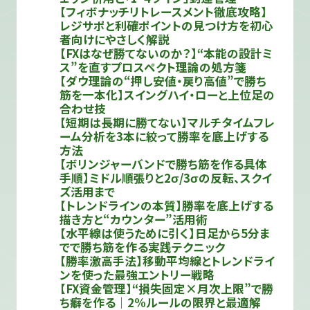
【フィボナッチリトレースメント徹底攻略】
レジサポと利確ポイントの見つけ方を初心
者向けにやさしく解説
【FXはなぜ勝てないのか？】“本能の設計ミ
ス”を直すプロスペクト理論の処方箋
【ダウ理論の“押し安値・戻り高値”で勝ち
筋を一本化】スイングハイ・ローと上位足の
合わせ技
【短期は長期に勝てない】マルチタイムフレ
ーム分析を3本に絞って勝率を底上げする
方法
【ボリンジャーバンドで勝ち筋を作る具体
手順】ミドル順張りと2σ/3σの反転、スクイ
ズ活用まで
【トレンドラインの本質】勝率を底上げする
描き方と“カウンター”活用術
【水平線は使うために引く】日足から5分ま
でで勝ち筋を作る実践テクニック
【勝率激高手法】移動平均線とトレンドライ
ンを使った最強エントリー戦略
【FX資金管理】“損失固定×月次上限”で勝
ち癖を作る｜2%ルールの限界と最適解