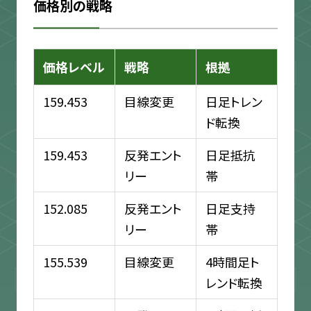
価格別の戦略
価格レベル
戦略
根拠
159.453
目線変更
日足トレン
ド転換
159.453
反発エント
日足抵抗
リー
帯
152.085
反発エント
日足支持
リー
帯
155.539
目線変更
4時間足ト
レンド転換