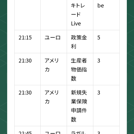
キトレ
be
ード
Live
21:15
ユーロ
政策金
5
利
21:30
アメリ
生産者
3
カ
物価指
数
21:30
アメリ
新規失
3
カ
業保険
申請件
数
21:45
ユーロ
ラガル
3