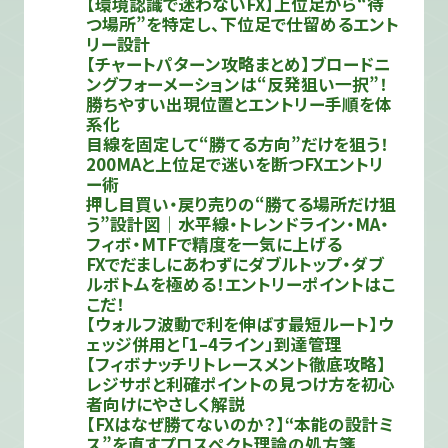
【環境認識で迷わないFX】上位足から“待
つ場所”を特定し、下位足で仕留めるエント
リー設計
【チャートパターン攻略まとめ】ブロードニ
ングフォーメーションは“反発狙い一択”！
勝ちやすい出現位置とエントリー手順を体
系化
目線を固定して“勝てる方向”だけを狙う！
200MAと上位足で迷いを断つFXエントリ
ー術
押し目買い・戻り売りの“勝てる場所だけ狙
う”設計図｜水平線・トレンドライン・MA・
フィボ・MTFで精度を一気に上げる
FXでだましにあわずにダブルトップ・ダブ
ルボトムを極める！エントリーポイントはこ
こだ！
【ウォルフ波動で利を伸ばす最短ルート】ウ
ェッジ併用と「1–4ライン」到達管理
【フィボナッチリトレースメント徹底攻略】
レジサポと利確ポイントの見つけ方を初心
者向けにやさしく解説
【FXはなぜ勝てないのか？】“本能の設計ミ
ス”を直すプロスペクト理論の処方箋