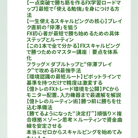
【一点突破で勝ち筋を作るFX学習ロードマ
ップ】最短で「使える勉強」を身につける方
法
【一生使えるスキャルピングの核心】ブレイ
ク直前の「停滞」を狙う
FX初心者が最短で勝ち始めるための具体
ステップとルーティン
【この1本で全て分かる】FXスキャルピング
で勝つためのマスター講座｜要点を体系
化
フラッグ×ダブルトップと“停滞ブレイ
ク”で攻めるFX最強手法
【環境認識の最短ルート】ピボットラインで
基準を持つだけで精度は激変する
【億トレのFXトレード環境を公開】PCから
モニター配置、入力機器まで最適解を解説
【億トレのルーティン術】勝つ前に勝ちを仕
込む準備法
【勝てるようになった“決定打”】順張り×複
合根拠×ゾーン思考×ルーティンで資金曲
線を安定させる
本当にゼロからスキャルピングを始めてみ