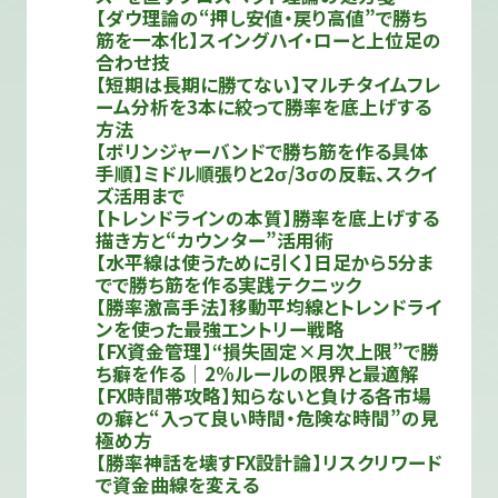
【ダウ理論の“押し安値・戻り高値”で勝ち
筋を一本化】スイングハイ・ローと上位足の
合わせ技
【短期は長期に勝てない】マルチタイムフレ
ーム分析を3本に絞って勝率を底上げする
方法
【ボリンジャーバンドで勝ち筋を作る具体
手順】ミドル順張りと2σ/3σの反転、スクイ
ズ活用まで
【トレンドラインの本質】勝率を底上げする
描き方と“カウンター”活用術
【水平線は使うために引く】日足から5分ま
でで勝ち筋を作る実践テクニック
【勝率激高手法】移動平均線とトレンドライ
ンを使った最強エントリー戦略
【FX資金管理】“損失固定×月次上限”で勝
ち癖を作る｜2%ルールの限界と最適解
【FX時間帯攻略】知らないと負ける各市場
の癖と“入って良い時間・危険な時間”の見
極め方
【勝率神話を壊すFX設計論】リスクリワード
で資金曲線を変える