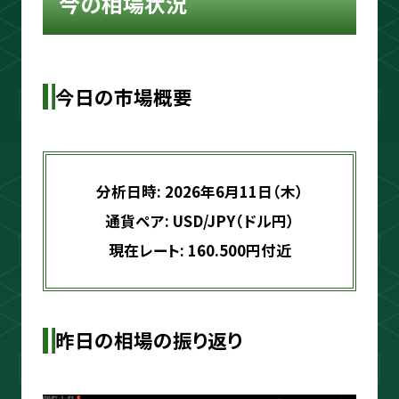
今の相場状況
ouTube＆書籍ですべて公開していま
す。"わからない"を"わかる"に変えるお
手伝いをします📺
今日の市場概要
プロフィールをもっと見る
分析日時: 2026年6月11日（木）
通貨ペア: USD/JPY（ドル円）
現在レート: 160.500円付近
相場分析
インジケーター
昨日の相場の振り返り
TradingView