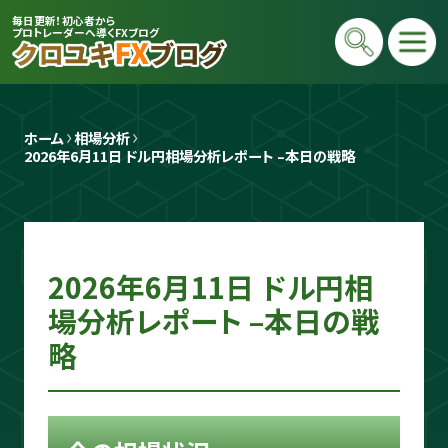
毎日更新！初心者から
プロトレーダーへ導くFXブログ
ホーム
相場分析
2026年6月11日 ドル円相場分析レポート –本日の戦略
2026年6月11日 ドル円相
プロトレーダー
クロユキ
場分析レポート –本日の戦
略
2020年にFXを開始し億トレ達成📈 現在
は毎日LIVEで初心者向けに「勝てる考え
方」と手法を解説。商材は一切販売せず、Y