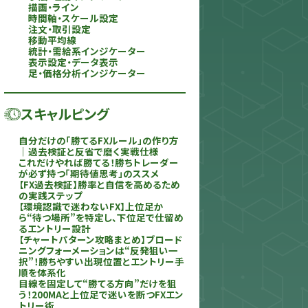
描画・ライン
時間軸・スケール設定
注文・取引設定
移動平均線
統計・需給系インジケーター
表示設定・データ表示
足・価格分析インジケーター
スキャルピング
自分だけの「勝てるFXルール」の作り方
｜過去検証と反省で磨く実戦仕様
これだけやれば勝てる！勝ちトレーダー
が必ず持つ「期待値思考」のススメ
【FX過去検証】勝率と自信を高めるため
の実践ステップ
【環境認識で迷わないFX】上位足か
ら“待つ場所”を特定し、下位足で仕留め
るエントリー設計
【チャートパターン攻略まとめ】ブロード
ニングフォーメーションは“反発狙い一
択”！勝ちやすい出現位置とエントリー手
順を体系化
目線を固定して“勝てる方向”だけを狙
う！200MAと上位足で迷いを断つFXエン
トリー術