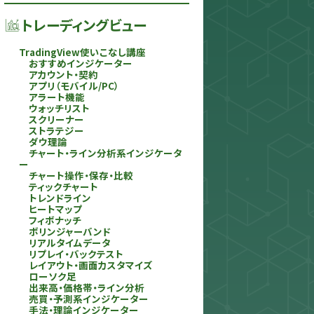
トレーディングビュー
TradingView使いこなし講座
おすすめインジケーター
アカウント・契約
アプリ（モバイル/PC）
アラート機能
ウォッチリスト
スクリーナー
ストラテジー
ダウ理論
チャート・ライン分析系インジケータ
ー
チャート操作・保存・比較
ティックチャート
トレンドライン
ヒートマップ
フィボナッチ
ボリンジャーバンド
リアルタイムデータ
リプレイ・バックテスト
レイアウト・画面カスタマイズ
ローソク足
出来高・価格帯・ライン分析
売買・予測系インジケーター
手法・理論インジケーター