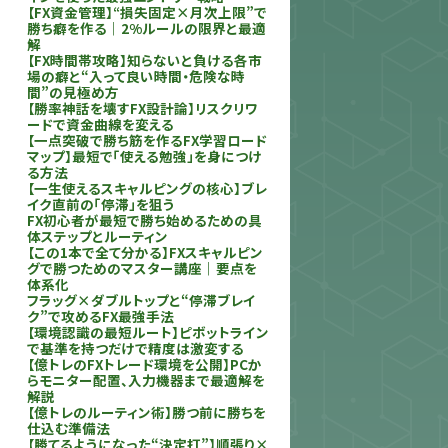
【FX資金管理】“損失固定×月次上限”で
勝ち癖を作る｜2%ルールの限界と最適
解
【FX時間帯攻略】知らないと負ける各市
場の癖と“入って良い時間・危険な時
間”の見極め方
【勝率神話を壊すFX設計論】リスクリワ
ードで資金曲線を変える
【一点突破で勝ち筋を作るFX学習ロード
マップ】最短で「使える勉強」を身につけ
る方法
【一生使えるスキャルピングの核心】ブレ
イク直前の「停滞」を狙う
FX初心者が最短で勝ち始めるための具
体ステップとルーティン
【この1本で全て分かる】FXスキャルピン
グで勝つためのマスター講座｜要点を
体系化
フラッグ×ダブルトップと“停滞ブレイ
ク”で攻めるFX最強手法
【環境認識の最短ルート】ピボットライン
で基準を持つだけで精度は激変する
【億トレのFXトレード環境を公開】PCか
らモニター配置、入力機器まで最適解を
解説
【億トレのルーティン術】勝つ前に勝ちを
仕込む準備法
【勝てるようになった“決定打”】順張り×