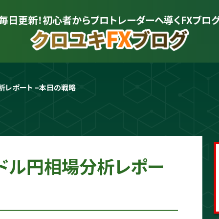
毎日更新！初心者から
プロトレーダーへ導くFXブロ
分析レポート –本日の戦略
プロトレーダー
クロユキ
2020年にFXを開始し億トレ達成📈 現
を解説。商材は一切販売せず、YouTub
かる"に変えるお手伝いをします📺
日 ドル円相場分析レポー
プロフィールをもっと見る