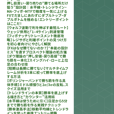
押し目買い・戻り売りの“勝てる場所だけ
狙う”設計図｜水平線・トレンドライン・
MA・フィボ・MTFで精度を一気に上げる
FXでだましにあわずにダブルトップ・ダ
ブルボトムを極める！エントリーポイント
はここだ！
【ウォルフ波動で利を伸ばす最短ルート】
ウェッジ併用と「1–4ライン」到達管理
【フィボナッチリトレースメント徹底攻
略】レジサポと利確ポイントの見つけ方
を初心者向けにやさしく解説
【FXはなぜ勝てないのか？】“本能の設計
ミス”を直すプロスペクト理論の処方箋
【ダウ理論の“押し安値・戻り高値”で勝
ち筋を一本化】スイングハイ・ローと上位
足の合わせ技
【短期は長期に勝てない】マルチタイムフ
レーム分析を3本に絞って勝率を底上げ
する方法
【ボリンジャーバンドで勝ち筋を作る具
体手順】ミドル順張りと2σ/3σの反転、ス
クイズ活用まで
【トレンドラインの本質】勝率を底上げす
る描き方と“カウンター”活用術
【水平線は使うために引く】日足から5分
までで勝ち筋を作る実践テクニック
【勝率激高手法】移動平均線とトレンドラ
インを使った最強エントリー戦略