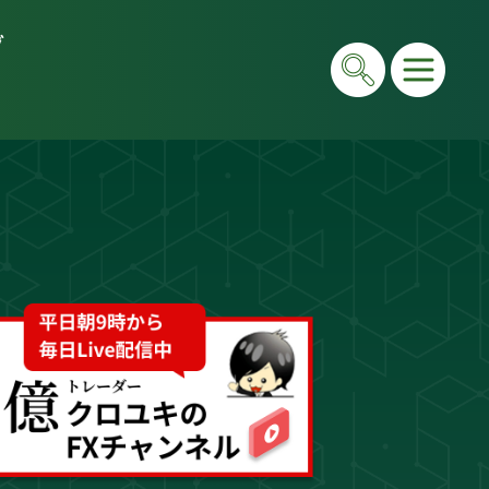
グ
在は毎日LIVEで初心者向けに「勝てる考え方」と手法
e＆書籍ですべて公開しています。"わからない"を"わ