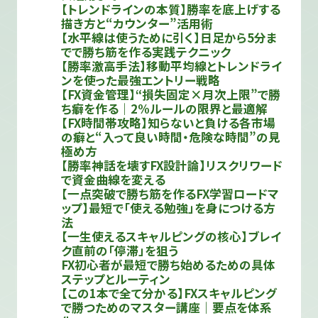
【トレンドラインの本質】勝率を底上げする
描き方と“カウンター”活用術
【水平線は使うために引く】日足から5分ま
でで勝ち筋を作る実践テクニック
【勝率激高手法】移動平均線とトレンドライ
ンを使った最強エントリー戦略
【FX資金管理】“損失固定×月次上限”で勝
ち癖を作る｜2%ルールの限界と最適解
【FX時間帯攻略】知らないと負ける各市場
の癖と“入って良い時間・危険な時間”の見
極め方
【勝率神話を壊すFX設計論】リスクリワード
で資金曲線を変える
【一点突破で勝ち筋を作るFX学習ロードマ
ップ】最短で「使える勉強」を身につける方
法
【一生使えるスキャルピングの核心】ブレイ
ク直前の「停滞」を狙う
FX初心者が最短で勝ち始めるための具体
ステップとルーティン
【この1本で全て分かる】FXスキャルピング
で勝つためのマスター講座｜要点を体系