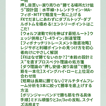
ー術
押し目買い・戻り売りの“勝てる場所だけ狙
う”設計図｜水平線・トレンドライン・MA・
フィボ・MTFで精度を一気に上げる
FXでだましにあわずにダブルトップ・ダブ
ルボトムを極める！エントリーポイントはこ
こだ！
【ウォルフ波動で利を伸ばす最短ルート】ウ
ェッジ併用と「1–4ライン」到達管理
【フィボナッチリトレースメント徹底攻略】
レジサポと利確ポイントの見つけ方を初心
者向けにやさしく解説
【FXはなぜ勝てないのか？】“本能の設計ミ
ス”を直すプロスペクト理論の処方箋
【ダウ理論の“押し安値・戻り高値”で勝ち
筋を一本化】スイングハイ・ローと上位足の
合わせ技
【短期は長期に勝てない】マルチタイムフレ
ーム分析を3本に絞って勝率を底上げする
方法
【ボリンジャーバンドで勝ち筋を作る具体
手順】ミドル順張りと2σ/3σの反転、スクイ
ズ活用まで