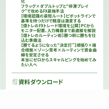
化
フラッグ×ダブルトップと“停滞ブレイ
ク”で攻めるFX最強手法
【環境認識の最短ルート】ピボットラインで
基準を持つだけで精度は激変する
【億トレのFXトレード環境を公開】PCから
モニター配置、入力機器まで最適解を解説
【億トレのルーティン術】勝つ前に勝ちを仕
込む準備法
【勝てるようになった“決定打”】順張り×複
合根拠×ゾーン思考×ルーティンで資金曲
線を安定させる
本当にゼロからスキャルピングを始めてみ
たい人へ
資料ダウンロード
TVホワイトペーパー
トレード要点資料