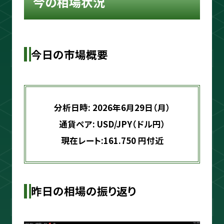
今の相場状況
ouTube＆書籍ですべて公開していま
す。"わからない"を"わかる"に変えるお
手伝いをします📺
今日の市場概要
プロフィールをもっと見る
分析日時: 2026年6月29日（月）
通貨ペア: USD/JPY（ドル円）
現在レート:161.750 円付近
相場分析
インジケーター
昨日の相場の振り返り
TradingView