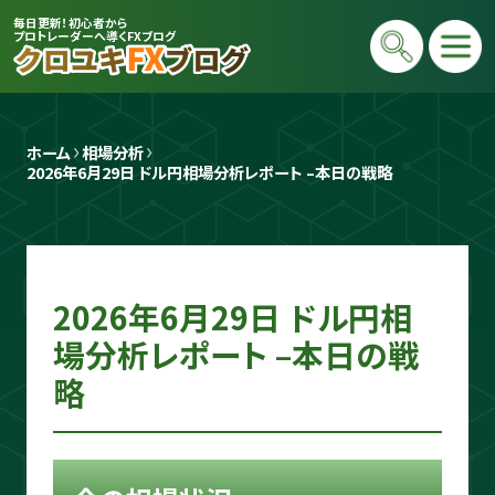
毎日更新！初心者から
プロトレーダーへ導くFXブログ
ホーム
相場分析
2026年6月29日 ドル円相場分析レポート –本日の戦略
2026年6月29日 ドル円相
プロトレーダー
クロユキ
場分析レポート –本日の戦
略
2020年にFXを開始し億トレ達成📈 現在
は毎日LIVEで初心者向けに「勝てる考え
方」と手法を解説。商材は一切販売せず、Y